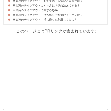
幸楽苑のテイクアウトでおすすめ・人気なメニューは？
幸楽苑のテイクアウトのやり方は？予約注文できる？
3位：Aランチ（税込670円）
2位：餃子極（税込280円）
1位：中華そば（税込490円）
幸楽苑のテイクアウトに関するQ&A！
①公式ページ・アプリで予約注文
②ネットで予約注文
③電話注文
幸楽苑のテイクアウト・持ち帰りでお得なクーポンは？
Q1、持ち帰りの営業時間は？何時から・何時まで？
Q2、対応している支払い方法は？
Q3、ラーメンは麺類がのびる？持ち帰りに不向き？
Q4、持ち帰りの美味しい温め方は？容器はレンジ対応？
幸楽苑のテイクアウト・持ち帰りを利用してみよう
（このページにはPRリンクが含まれています）