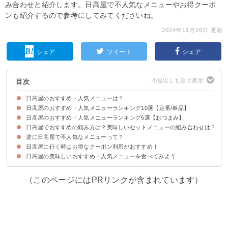
み合わせと紹介します。日高屋で不人気なメニューやお得クーポ
ンも紹介するので参考にしてみてくださいね。
2024年11月26日 更新
シェア
ツイート
シェア
目次
日高屋のおすすめ・人気メニューは？
日高屋のおすすめ・人気メニューランキング10選【定番/単品】
日高屋のおすすめ・人気メニューランキング5選【おつまみ】
10位：味玉とんこつラーメン（税込550円）
9位：ニラレバ炒め（税込500円）
8位：味噌ラーメン（税込540円）
7位:：汁なしラーメン（油そば）（税込570円）
6位：バクダン炒め（税込520円）
5位：餃子（税込230円）
4位：チャーハン（税込460円）
3位：五目あんかけラーメン（税込630円）
2位：中華そば（税込390円）
1位：野菜たっぷりタンメン（税込520円）
日高屋でおすすめの頼み方は？美味しいセットメニューの組み合わせは？
5位：チーズ春巻き（税込250円）
4位：三品盛り合わせ（税込310円）
3位：枝豆（税込180円）
2位：おつまみ唐揚げ（税込250円）
1位：餃子（税込230円）
逆に日高屋で不人気なメニューって？
組み合わせ①中華そば＋餃子
組み合わせ②チャーハン味噌ラーメンセット＋餃子
組み合わせ③三品盛り合わせ＋生ビール
日高屋に行く時はお得なクーポン利用がおすすめ！
①天津飯（税込530円）
②肉野菜炒め（税込530円）
③冷麺（税込640円）
日高屋の美味しいおすすめ・人気メニューを食べてみよう
（このページにはPRリンクが含まれています）