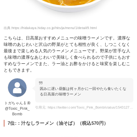
出典:
https://hidakaya.hiday.co.jp/hits/ja/menu/1/detail/9.html
こちらは、日高屋おすすめメニューの味噌ラーメンです。濃厚な
味噌のあじわいと沢山の野菜がとても相性が良く、しつこくなく
最後まで楽しめる人気のラーメンメニューです。野菜が苦手な人
も味噌の濃厚なあじわいで美味しく食べられるので子供にもおす
すめなラーメンでまた、ラー油とお酢をかけると味変を楽しむこ
ともできます。
因みに遅い昼飯は何ヶ月かに一回やたら食いたくな
る日高屋の味噌ラーメン
トガちゃん🎸🦋
引用元: https://twitter.com/Toxic_Pink_Bomb/status/1543127582505574401
@Toxic_Pink_
Bomb
7位:：汁なしラーメン（油そば）（税込570円）