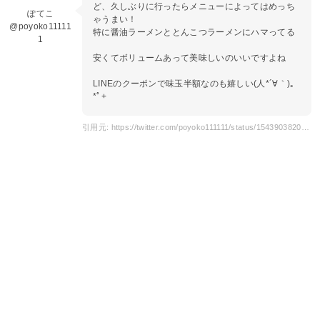
ど、久しぶりに行ったらメニューによってはめっち
ぽてこ
ゃうまい！
@poyoko11111
特に醤油ラーメンととんこつラーメンにハマってる
1
安くてボリュームあって美味しいのいいですよね
LINEのクーポンで味玉半額なのも嬉しい(人*´∀｀)｡
*ﾟ+
引用元: https://twitter.com/poyoko111111/status/1543903820467818496