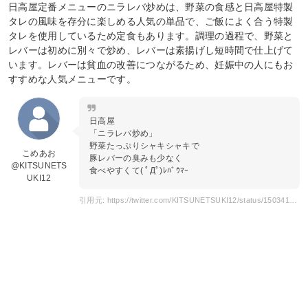
日高屋定番メニューのニラレバ炒めは、野菜の食感と日高屋特製
タレの風味を存分に楽しめる人気の単品で、ご飯によく合う特製
タレを使用しているため定食もあります。調理の過程で、野菜と
レバーは初めに別々で炒め、レバーは素揚げし短時間で仕上げて
います。レバーは貧血の改善につながるため、妊娠中の人にもお
すすめな人気メニューです。
日高屋
「ニラレバ炒め」
野菜たっぷりシャキシャキで
こめあお
豚レバーの臭みも少なく
@KITSUNETS
食べやすくて( ﾟДﾟ)ﾚﾊﾞｳﾏｰ
UKI12
引用元: https://twitter.com/KITSUNETSUKI12/status/1503415298749128706