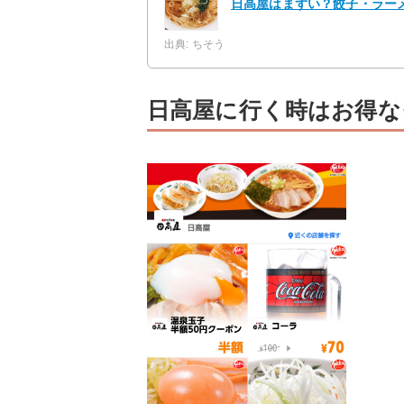
日高屋はまずい？餃子・ラー
出典: ちそう
日高屋に行く時はお得な