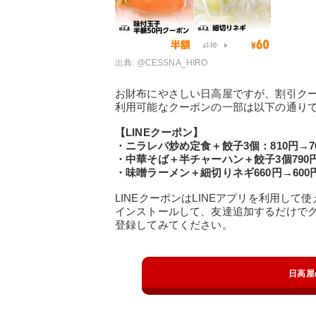
出典:
@CESSNA_HIRO
お財布にやさしい日高屋ですが、割引ク
利用可能なクーポンの一部は以下の通り
【LINEクーポン】
・ニラレバ炒め定食＋餃子3個：810円→7
・中華そば＋半チャーハン＋餃子3個790円
・味噌ラーメン＋細切りネギ660円→600
LINEクーポンはLINEアプリを利用し
インストールして、友達追加するだけで
登録してみてください。
日高屋