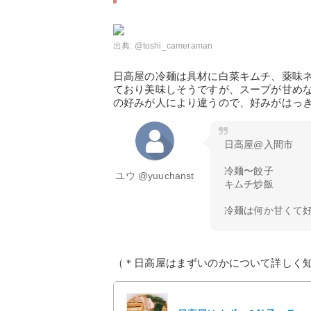
出典:
@toshi_cameraman
日高屋の冷麺は具材に白菜キムチ、薬味
ており美味しそうですが、スープが甘め
の好みが人により違うので、好みがはっ
日高屋@入間市
冷麺〜餃子
ユウ @yuuchanst
キムチ炒飯
冷麺は何か甘くて
（＊日高屋はまずいのかについて詳しく