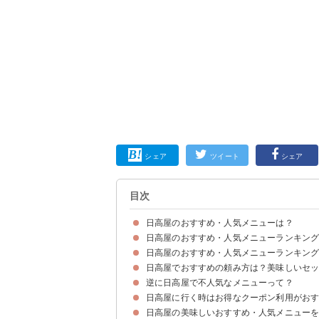
シェア
ツイート
シェア
目次
日高屋のおすすめ・人気メニューは？
日高屋のおすすめ・人気メニューランキング1
日高屋のおすすめ・人気メニューランキング
10位：味玉とんこつラーメン（税込550円）
9位：ニラレバ炒め（税込500円）
8位：味噌ラーメン（税込540円）
7位:：汁なしラーメン（油そば）（税込570円）
6位：バクダン炒め（税込520円）
5位：餃子（税込230円）
4位：チャーハン（税込460円）
3位：五目あんかけラーメン（税込630円）
2位：中華そば（税込390円）
1位：野菜たっぷりタンメン（税込520円）
日高屋でおすすめの頼み方は？美味しいセ
5位：チーズ春巻き（税込250円）
4位：三品盛り合わせ（税込310円）
3位：枝豆（税込180円）
2位：おつまみ唐揚げ（税込250円）
1位：餃子（税込230円）
逆に日高屋で不人気なメニューって？
組み合わせ①中華そば＋餃子
組み合わせ②チャーハン味噌ラーメンセット＋餃
組み合わせ③三品盛り合わせ＋生ビール
日高屋に行く時はお得なクーポン利用がお
①天津飯（税込530円）
②肉野菜炒め（税込530円）
③冷麺（税込640円）
日高屋の美味しいおすすめ・人気メニュー