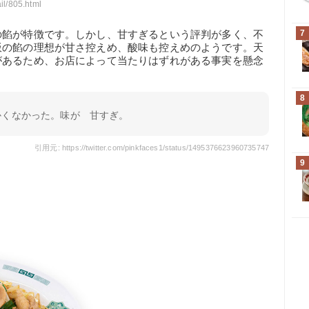
ail/805.html
7
の餡が特徴です。しかし、甘すぎるという評判が多く、不
飯の餡の理想が甘さ控えめ、酸味も控えめのようです。天
があるため、お店によって当たりはずれがある事実を懸念
8
かくなかった。味が 甘すぎ。
引用元: https://twitter.com/pinkfaces1/status/1495376623960735747
9