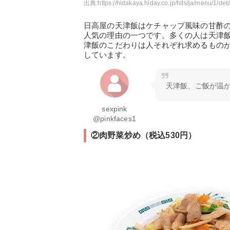
出典:
https://hidakaya.hiday.co.jp/hits/ja/menu/1/det
日高屋の天津飯はケチャップ風味の甘酢
人気の理由の一つです。多くの人は天津
津飯のこだわりは人それぞれ求めるもの
しています。
天津飯、ご飯が温
sexpink
@pinkfaces1
②肉野菜炒め（税込530円）