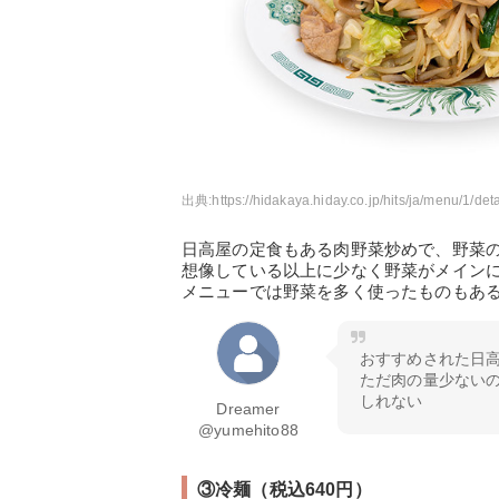
出典:
https://hidakaya.hiday.co.jp/hits/ja/menu/1/deta
日高屋の定食もある肉野菜炒めで、野菜
想像している以上に少なく野菜がメイン
メニューでは野菜を多く使ったものもあ
おすすめされた日
ただ肉の量少ない
しれない
Dreamer
@yumehito88
③冷麺（税込640円）