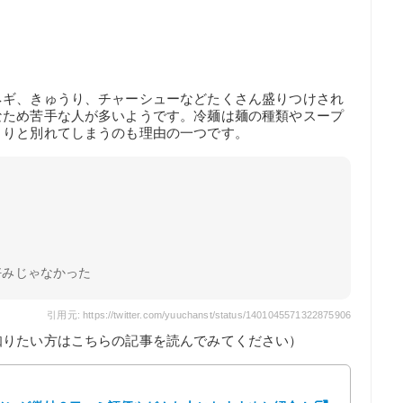
ネギ、きゅうり、チャーシューなどたくさん盛りつけされ
なため苦手な人が多いようです。冷麺は麺の種類やスープ
きりと別れてしまうのも理由の一つです。
好みじゃなかった
引用元: https://twitter.com/yuuchanst/status/1401045571322875906
知りたい方はこちらの記事を読んでみてください）