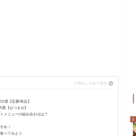
0選【定番/単品】
5選【おつまみ】
ットメニューの組み合わせは？
1
子
すすめ！
を食べてみよう