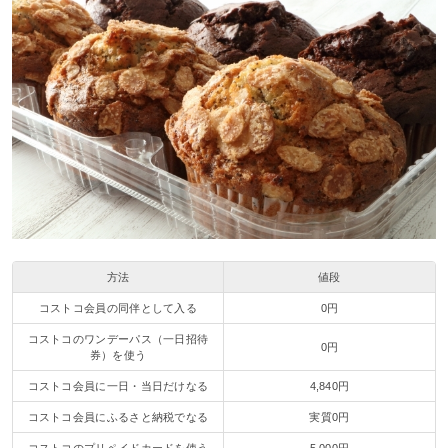
方法
値段
コストコ会員の同伴として入る
0円
コストコのワンデーパス（一日招待
0円
券）を使う
コストコ会員に一日・当日だけなる
4,840円
コストコ会員にふるさと納税でなる
実質0円
コストコのプリペイドカードを使う
5,000円