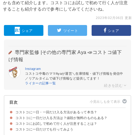
かも含めて紹介します。コストコにお試しで初めて行く人が注意
することも紹介するので参考にしてみてくださいね。
2023年02月06日 更新
シェア
ツイート
シェア
専門家監修 |
その他の専門家 Aya 📣コストコ値下
げ情報
Instagram
コストコ中毒のママAyaが運営＼在庫情報・値下げ情報を発信中
／リアルタイムで値下げ情報など提供してます！
ライターの記事一覧
目次
コストコに一日・一回だけ入る方法があるって本当？
コストコに一日だけ入る方法は？値段が無料のものもある？
コストコにお試しで初めて行く人が注意することは？
①コストコ会員の同伴として入る
②コストコのワンデーパス（一日招待券）を使う
③コストコ会員に一日・当日だけなる
④コストコ会員にふるさと納税でなる
⑤コストコのプリペイドカードを使う
ちなみにコストコの無料招待券は現在入手が難しい
コストコに一日だけでも行ってみよう