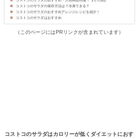
コストコのサラダの保存方法は？冷凍できる？
①ファラフェルサラダ
②おからパウダー
③ヤムウンセン
④ヴィーガンキヌアサラダ
⑤イタリアンブッラータサラダ
コストコのサラダのおすすめアレンジレシピを紹介！
コストコのサラダは保存容器で冷蔵保存しよう
コストコのサラダを冷凍保存にむいてない商品もあるため注意
コストコのサラダはおすすめ
①サラダ春巻き
②チキンシーザーサラダサンド
③シーサラダを使った和風サラダ
④サラダ丼
（このページにはPRリンクが含まれています）
コストコのサラダはカロリーが低くダイエットにおす