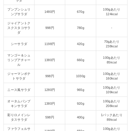
ラダ
ブンブンシュリ
100gあたり
1480円
670g
ンプサラダ
124kcal
ジャイアントク
スクスタコサラ
998円
780g
-
ダ
70gあたり
シーサラダ
1198円
420g
238kcal
マンゴー＆シュ
100gあたり
リンプアチャー
1380円
660g
85kcal
ル
ジャーマンポテ
100gあたり
998円
1030g
トサラダ
160kcal
100gあたり
ニース風サラダ
1280円
965g
109kcal
オータムパンプ
100gあたり
1380円
920g
キンサラダ
208kcal
彩りロメインレ
1パックあたり
598円
400g
タスサラダ
89kcal
ファラフェルサ
100gあたり
1180円
650g