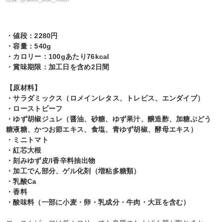
・値段：2280円
・容量：540g
・カロリー：100gあたり76kcal
・賞味期限：加工日を含め2日間
【原材料】
・サラダミックス（ロメインレタス、トレビス、エンダイブ）
・ローストビーフ
・ゆず胡椒ジュレ（醤油、砂糖、ゆず果汁、醸造酢、加糖ぶどう
糖液糖、かつお節エキス、食塩、青ゆず胡椒、酵母エキス）
・ミニトマト
・紅芯大根
・刻みゆず皮/l香辛料抽出物
・加工でん部分、ゲル化剤（増粘多糖類）
・乳酸Ca
・香料
・酸味料（一部に小麦・卵・乳成分・牛肉・大豆を含む）