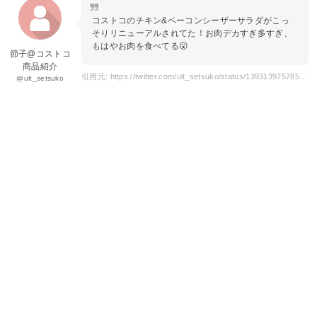
コストコのチキン&ベーコンシーザーサラダがこっ
そりリニューアルされてた！お肉デカすぎ多すぎ、
もはやお肉を食べてる😮
節子@コストコ
商品紹介
引用元: https://twitter.com/ult_setsuko/status/1393139757857665032
@ult_setsuko