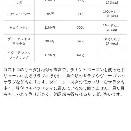
ラダ
141kcal
100gあたり
おからパウダー
758円
1kg
373kcal
100gあたり
ヤムウンセン
1180円
850g
75kcal
ヴィーガンキヌ
100gあたり
998円
690g
アサラダ
174kcal
イタリアンブッ
1198円
420g
-
ラータサラダ
コストコのサラダは種類が豊富で、チキンやベーコンを使ったボ
リュームのあるサラダのほかに、魚介類のサラダやヴィーガンの
サラダなどもあります。ダイエット向きの低カロリーなサラダも
多く、味付けもバラエティに富んでいるので飽きません。見た目
もおしゃれで彩りが良く、満足感も得られるサラダが多いです。