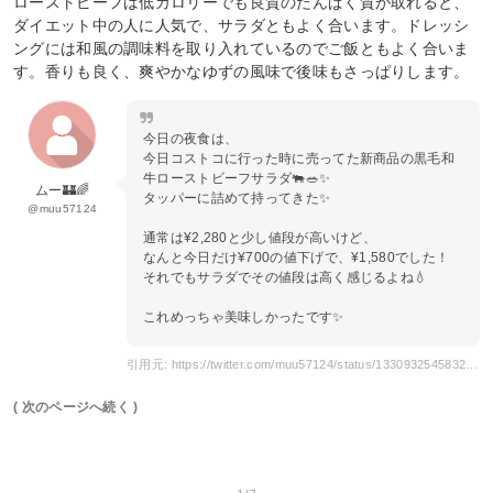
ローストビーフは低カロリーでも良質のたんぱく質が取れると、
ダイエット中の人に人気で、サラダともよく合います。ドレッシ
ングには和風の調味料を取り入れているのでご飯ともよく合いま
す。香りも良く、爽やかなゆずの風味で後味もさっぱりします。
今日の夜食は、
今日コストコに行った時に売ってた新商品の黒毛和
牛ローストビーフサラダ🐃🥗✨
ムー🏰🌈
タッパーに詰めて持ってきた✨
@muu57124
通常は¥2,280と少し値段が高いけど、
なんと今日だけ¥700の値下げで、¥1,580でした！
それでもサラダでその値段は高く感じるよね💧
これめっちゃ美味しかったです✨
引用元: https://twitter.com/muu57124/status/1330932545832120320
( 次のページへ続く )