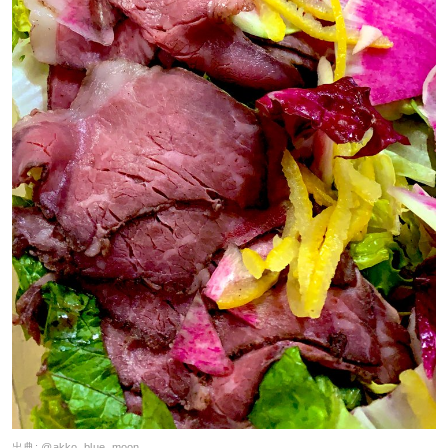
出典:
@akko_blue_moon