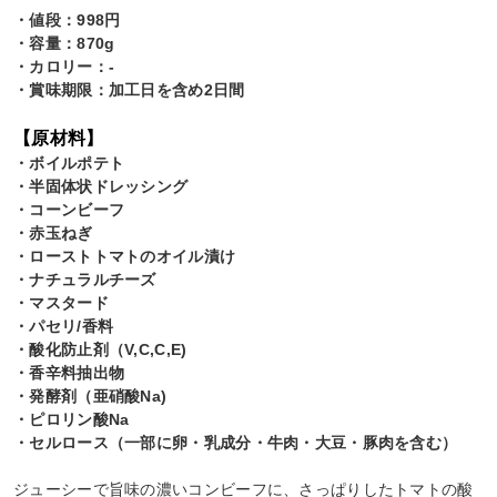
・値段：998円
・容量：870g
・カロリー：-
・賞味期限：加工日を含め2日間
【原材料】
・ボイルポテト
・半固体状ドレッシング
・コーンビーフ
・赤玉ねぎ
・ローストトマトのオイル漬け
・ナチュラルチーズ
・マスタード
・パセリ/香料
・酸化防止剤（V,C,C,E)
・香辛料抽出物
・発酵剤（亜硝酸Na)
・ピロリン酸Na
・セルロース（一部に卵・乳成分・牛肉・大豆・豚肉を含む）
ジューシーで旨味の濃いコンビーフに、さっぱりしたトマトの酸