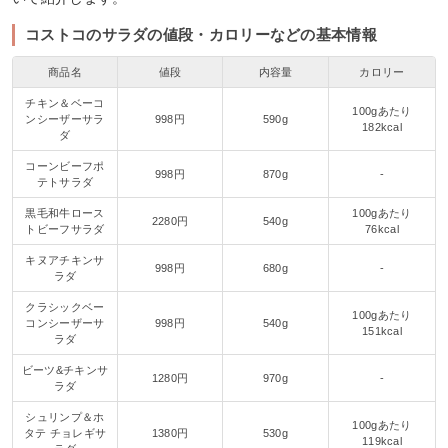
コストコのサラダの値段・カロリーなどの基本情報
商品名
値段
内容量
カロリー
チキン＆ベーコ
100gあたり
ンシーザーサラ
998円
590g
182kcal
ダ
コーンビーフポ
998円
870g
-
テトサラダ
黒毛和牛ロース
100gあたり
2280円
540g
トビーフサラダ
76kcal
キヌアチキンサ
998円
680g
-
ラダ
クラシックベー
100gあたり
コンシーザーサ
998円
540g
151kcal
ラダ
ビーツ&チキンサ
1280円
970g
-
ラダ
シュリンプ＆ホ
100gあたり
タテ チョレギサ
1380円
530g
119kcal