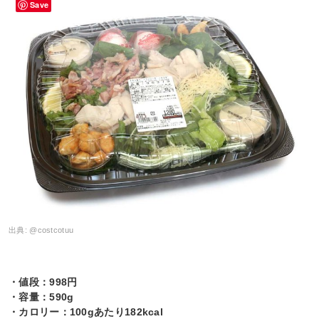
Save
出典:
@costcotuu
・値段：998円
・容量：590g
・カロリー：100gあたり182kcal