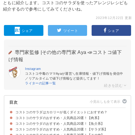
ともに紹介します。コストコのサラダを使ったアレンジレシピも
紹介するので参考にしてみてくださいね。
2023年12月22日 更新
シェア
ツイート
シェア
専門家監修 |
その他の専門家 Aya 📣コストコ値下
げ情報
Instagram
コストコ中毒のママAyaが運営＼在庫情報・値下げ情報を発信中
／リアルタイムで値下げ情報など提供してます！
ライターの記事一覧
目次
コストコのサラダはカロリーが低くダイエットにおすすめ？
コストコのサラダのおすすめ・人気商品20選！【肉系】
コストコのサラダの値段・カロリーなどの基本情報
コストコのサラダのおすすめ・人気商品20選！【魚介系】
①チキン＆ベーコンシーザーサラダ
②コーンビーフポテトサラダ
③黒毛和牛ローストビーフサラダ
④キヌアチキンサラダ
⑤クラシックベーコンシーザーサラダ
⑥ビーツ&チキンサラダ
コストコのサラダのおすすめ・人気商品20選！【サラダ系】
①シュリンプ＆ホタテ チョレギサラダ
②ブンブンシュリンプサラダ
③ジャイアントクスクスタコサラダ
④シーサラダ
⑤マンゴー＆シュリンプアチャール
コストコのサラダのおすすめ・人気商品20選！【その他】
①ジャーマンポテトサラダ
②ニース風サラダ
③オータムパンプキンサラダ
④彩りロメインレタスサラダ