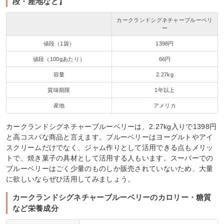
段・産地など】
カークランドシグネチャーブルーベリ
ー
値段（1袋）
1398円
値段（100gあたり）
66円
容量
2.27kg
賞味期限
1年以上
産地
アメリカ
カークランドシグネチャーブルーベリーは、2.27kg入りで1398円
と高コスパな商品と言えます。ブルーベリーはヨーグルトやアイ
スクリームだけでなく、ジャム作りとして活用できる点もメリッ
トで、焼き菓子の具材として活用する人もいます。スーパーでの
ブルーベリーはごく少量のものしか販売されていないため、大量
に欲しいならぜひ活用してみましょう。
カークランドシグネチャーブルーベリーのカロリー・糖質
など栄養成分