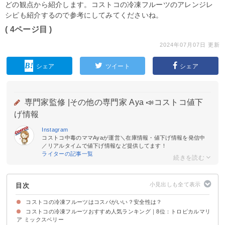
どの観点から紹介します。コストコの冷凍フルーツのアレンジレ
シピも紹介するので参考にしてみてくださいね。
( 4ページ目 )
2024年07月07日 更新
シェア
ツイート
シェア
専門家監修 |
その他の専門家 Aya 📣コストコ値下
げ情報
Instagram
コストコ中毒のママAyaが運営＼在庫情報・値下げ情報を発信中
／リアルタイムで値下げ情報など提供してます！
ライターの記事一覧
目次
コストコの冷凍フルーツはコスパがいい？安全性は？
コストコの冷凍フルーツおすすめ人気ランキング｜8位：トロピカルマリ
値段などコストコの冷凍フルーツの商品情報
コストコの冷凍フルーツの安全性は問題ない
ア ミックスベリー