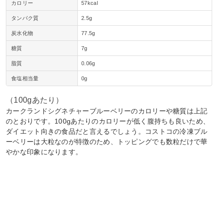
カロリー
57kcal
タンパク質
2.5g
炭水化物
77.5g
糖質
7g
脂質
0.06g
食塩相当量
0g
（100gあたり）
カークランドシグネチャーブルーベリーのカロリーや糖質は上記
のとおりです。100gあたりのカロリーが低く腹持ちも良いため、
ダイエット向きの食品だと言えるでしょう。コストコの冷凍ブル
ーベリーは大粒なのが特徴のため、トッピングでも数粒だけで華
やかな印象になります。