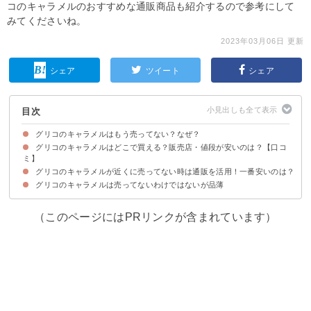
コのキャラメルのおすすめな通販商品も紹介するので参考にして
みてくださいね。
2023年03月06日 更新
シェア
ツイート
シェア
目次
グリコのキャラメルはもう売ってない？なぜ？
グリコのキャラメルはどこで買える？販売店・値段が安いのは？【口コ
グリコのキャラメルはまだ販売しているが品薄状態
ミ】
グリコのキャラメルが近くに売ってない時は通販を活用！一番安いのは？
①ダイソー（108円）
グリコのキャラメルは売ってないわけではないが品薄
①楽天市場おかげさまマーケット｜グリコグリコ4粒×10個（1420円）
②楽天市場ゆっくんのお菓子倉庫｜江崎グリコ4粒アソビグリコ（10×12）
③楽天市場おかしのマーチ｜グリコも入ったお菓子詰め合わせ（1617円）
120入（11946円）
（このページにはPRリンクが含まれています）