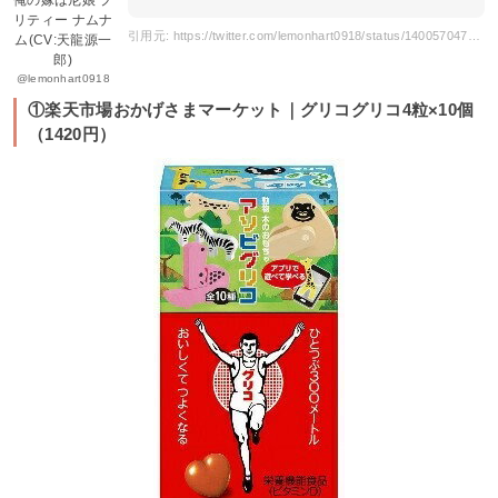
俺の嫁は尼娘 プ
リティー ナムナ
引用元: https://twitter.com/lemonhart0918/status/1400570474636083204
ム(CV:天龍源一
郎)
@lemonhart0918
①楽天市場おかげさまマーケット｜グリコグリコ4粒×10個
（1420円）