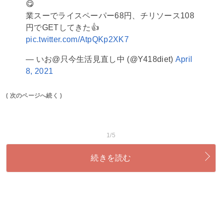
😋
業スーでライスペーパー68円、チリソース108
円でGETしてきた👍
pic.twitter.com/AtpQKp2XK7
— いお@只今生活見直し中 (@Y418diet)
April
8, 2021
( 次のページへ続く )
1/5
続きを読む