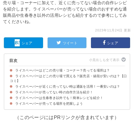
売り場・コーナーに加えて、近くに売ってない場合の自作レシピ
を紹介します。ライスペーパーが売ってない場合のおすすめな通
販商品や生春巻き以外の活用レシピも紹介するので参考にしてみ
てくださいね。
2023年11月24日 更新
シェア
ツイート
シェア
目次
ライスペーパーはどこの売り場・コーナー？売ってる場所は？
ライスペーパーはどこの売り場で買える？販売店・値段が安いのは？【口
ライスペーパーの売ってる場所・販売店の一覧
ライスペーパーの売り場・コーナー
コミ】
ライスペーパーが近くに売ってない時は通販を活用！一番安いのは？
①ダイソー（110円）
②イオン（228円前後）
③業務スーパー（68円）
④コストコ（698円）
⑤ドンキ（298円）
⑥カルディ（150円程度）
⑦成城石井（322円）
⑧エスニック料理の食材専門店
⑨スーパー（‐円）
ライスペーパーが売ってない時の自作方法を紹介！
①楽天市場｜ユウキ食品ライスペーパー（388円）
②Amazon｜ロータスブランド ライスペーパー（473円）
③ヨドバシカメラ｜友盛貿易 ベトナムライスペーパー（304円）
ライスペーパーは生春巻き以外でも！簡単レシピを紹介！
材料
作り方・手順
ライスペーパーが売ってる場所を把握しよう
①ガレット
②揚げ出汁豆腐
③ラザニア
（このページにはPRリンクが含まれています）