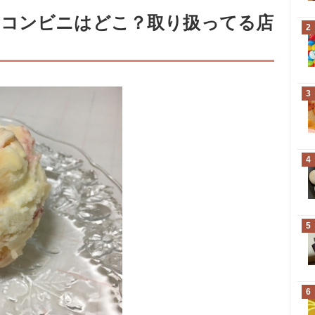
るコンビニはどこ？取り扱ってる店
2
3
4
5
6