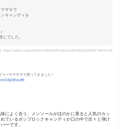
ヤマザキで
トンキャンディを

、
♪
感じでした。
 https://twitter.com/pv97AZe279hmZMC/status/1592061135322517504?s=20
イリーヤマザキで買ってきました！
.com/UfgORwyfI9
風味によく合う、メンソールがほのかに香ると人気のカッ
られているポップロックキャンディが口の中で次々と弾け
ーバーです。