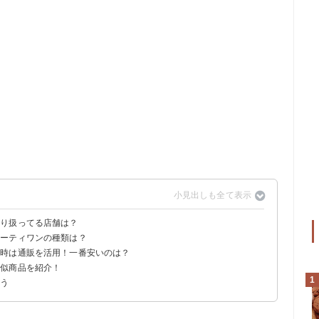
取り扱ってる店舗は？
サーティワンの種類は？
ザキのみ
ってる
い時は通販を活用！一番安いのは？
類似商品を紹介！
冷凍（620円）
ット（4,970円）
フルセット（6,230円）
1
よう
ル 6個（1,570円）｜ハーゲンダッツ
苺 12個入り×12袋（2,851円）｜江崎グリコ