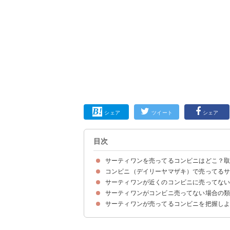
シェア
ツイート
シェア
目次
サーティワンを売ってるコンビニはどこ？
コンビニ（デイリーヤマザキ）で売ってる
サーティワンの売ってるコンビニはデイリーヤマ
サーティワンはほぼ全てのデイリーヤマザキで売
サーティワンが近くのコンビニに売ってな
①ポップロックコットンキャンディ
②ポッピングシャワー
③ベリーベリーストロベリー
④ハッピーショコラアプリコット
⑤ジャモカコーヒー＆チョコチップ
⑥ナッツフォーユー
⑦キャラメルリボン
⑧ストロベリー＆ミント
⑨ピスタチオ＆塩キャラメルリボン
⑩ラズベリー＆ラズベリーリボン
サーティワンがコンビニ売ってない場合の
①マカロン｜サーティワン ナッツフォーユー 1個 
②Amazon｜サーティワン アイスクリーム 10個セ
③SQF Shop｜サーティワン アイスクリーム 9個
サーティワンが売ってるコンビニを把握し
①モナ王 いちごオ・レ（4,300円）｜ロッテ
②ハーゲンダッツ クリスピーサンド ザ・キャラメ
③お試しセット グリコ アイスの実 濃いとちおとめ 