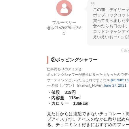
この前、デイリー
ポップロックコッ
買って食べました
ブルーベリー
食べたらお口の中
@pv97AZe279hmZM
コットンキャンディ
C
えいえいおー♪って
引用元:
②ポッピングシャワー
仕事終わりのアイス🍨
ポッピングシャワーが無性に食べたくなったのでデ
サーティワンといったらこれですよね☺️
pic.twitter
— 乃暗【ノアン】 (@zwart_NoAn)
June 27, 2021
・値段 319円
・内容量 115ml
・カロリー 136kcal
見た目からは連想できないチョコレート
プアイスです。アイスのなかに散りばめ
る、チョコミント好きにおすすめのフレ