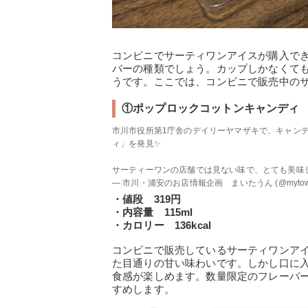
コンビニでサーティワンアイスが購入で
バーの種類でしょう。カップしかなくて
うです。ここでは、コンビニで販売中の
①ポップロックコットンキャンディ
市川市役所第1庁舎のデイリーヤマザキで、キャン
ィ」を発見✨
サーティーワンの店舗では見ない味で、とても美味し
— 市川・浦安のお店情報企画 まいたうん (@mytown_
・値段 319円
・内容量 115ml
・カロリー 136kcal
コンビニで販売しているサーティワンア
た目通りの甘い味わいです。しかし口に
食感が楽しめます。数量限定のフレーバ
すめします。