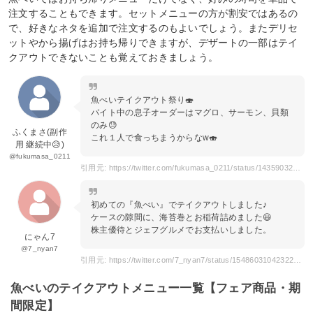
注文することもできます。セットメニューの方が割安ではあるの
で、好きなネタを追加で注文するのもよいでしょう。またデリセ
ットやから揚げはお持ち帰りできますが、デザートの一部はテイ
クアウトできないことも覚えておきましょう。
魚べいテイクアウト祭り🍣
バイト中の息子オーダーはマグロ、サーモン、貝類
のみ😓
ふくまさ(副作
これ１人で食っちまうからなw🍣
用 継続中😥)
@fukumasa_0211
引用元: https://twitter.com/fukumasa_0211/status/1435903248481722371?s=20
初めての『魚べい』でテイクアウトしました♪
ケースの隙間に、海苔巻とお稲荷詰めました😃
株主優待とジェフグルメでお支払いしました。
にゃん7
@7_nyan7
引用元: https://twitter.com/7_nyan7/status/1548603104232239106?s=20
魚べいのテイクアウトメニュー一覧【フェア商品・期
間限定】