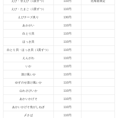
えび・甘えび（1貫ずつ）
110円
北海道限定
えび・たまご（1貫ずつ）
110円
えびチーズ炙り
130円
あかがい
110円
白とり貝
110円
ほっき貝
110円
白とり貝・ほっき貝（1貫ずつ）
110円
えんがわ
110円
いか
110円
漬け風いか
110円
ゆずのせ漬け風いか
110円
山わさびいか
110円
あかいかげそ
110円
あかいかげそ焦がしねぎ
110円
〆さば
110円