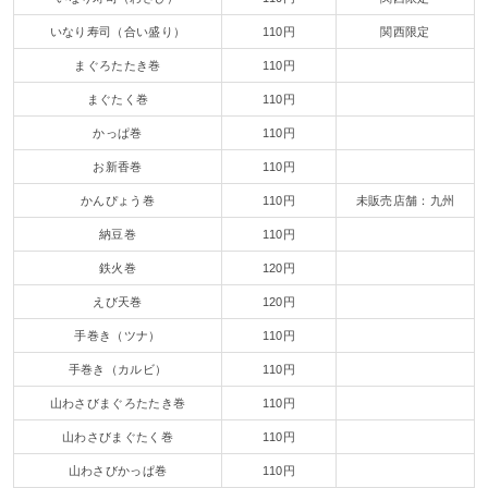
いなり寿司（合い盛り）
110円
関西限定
まぐろたたき巻
110円
まぐたく巻
110円
かっぱ巻
110円
お新香巻
110円
かんぴょう巻
110円
未販売店舗：九州
納豆巻
110円
鉄火巻
120円
えび天巻
120円
手巻き（ツナ）
110円
手巻き（カルビ）
110円
山わさびまぐろたたき巻
110円
山わさびまぐたく巻
110円
山わさびかっぱ巻
110円