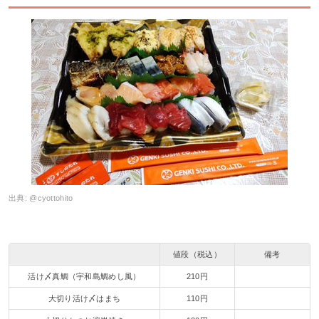
出典:
@cyottohito
値段（税込）
備考
活け〆真鯛（宇和島鯛めし風）
210円
大切り活け〆はまち
110円