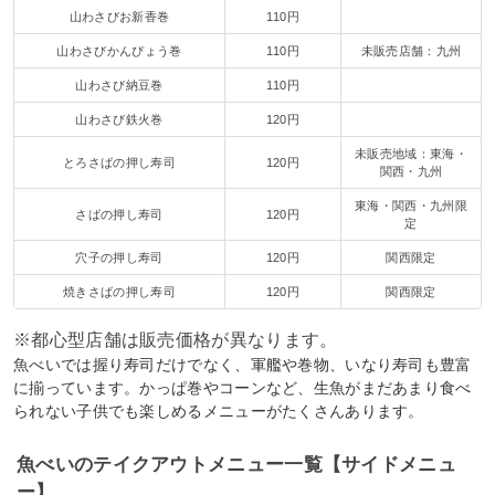
山わさびお新香巻
110円
山わさびかんぴょう巻
110円
未販売店舗：九州
山わさび納豆巻
110円
山わさび鉄火巻
120円
未販売地域：東海・
とろさばの押し寿司
120円
関西・九州
東海・関西・九州限
さばの押し寿司
120円
定
穴子の押し寿司
120円
関西限定
焼きさばの押し寿司
120円
関西限定
※都心型店舗は販売価格が異なります。
魚べいでは握り寿司だけでなく、軍艦や巻物、いなり寿司も豊富
に揃っています。かっぱ巻やコーンなど、生魚がまだあまり食べ
られない子供でも楽しめるメニューがたくさんあります。
魚べいのテイクアウトメニュー一覧【サイドメニュ
ー】