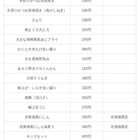
大切りかつお溶岩焼き
130円
大切りかつお溶岩焼き（焦がしねぎ）
130円
さより
130円
南まぐろ大とろ
210円
大きな長崎県産あじフライ
270円
かにと大赤えび合い盛り
300円
すき煮海苔包み
110円
あさり明太マヨぐんかん
110円
大切りうなぎ
180円
桜えび・しらす合い盛り
210円
真鯛（活け〆）
210円
極上生うに
270円
北海道産にしん
160円
北海道限定
北海道産にしん塩炙り
160円
北海道限定
キッズセット
620円