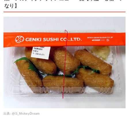
なり】
出典:
@S_MickeyDream