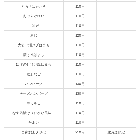
とろさばたたき
110円
あぶらかれい
110円
こはだ
110円
あじ
120円
大切り活け〆はまち
110円
漬け風はまち
110円
ゆずのせ漬け風はまち
110円
煮あなご
110円
ハンバーグ
130円
チーズハンバーグ
130円
牛カルビ
110円
なす浅漬け（わさび風味）
110円
たまご
110円
自家製上〆さば
210円
北海道限定