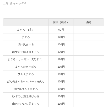
出典:
@syangu234
値段（税込）
備考
まぐろ（1貫）
60円
まぐろ
120円
漬け風まぐろ
120円
ゆずのせ漬け風まぐろ
120円
まぐろ・サーモン（1貫ずつ）
120円
まぐろたたき盛り
110円
びん長まぐろ
110円
びん長まぐろペッパーマヨ炙り
130円
漬け風びん長まぐろ
110円
ゆずのせ漬け風びん長
110円
山わさびびん長まぐろ
110円