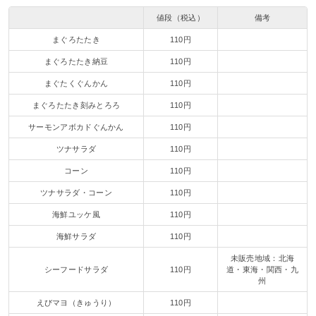
値段（税込）
備考
まぐろたたき
110円
まぐろたたき納豆
110円
まぐたくぐんかん
110円
まぐろたたき刻みとろろ
110円
サーモンアボカドぐんかん
110円
ツナサラダ
110円
コーン
110円
ツナサラダ・コーン
110円
海鮮ユッケ風
110円
海鮮サラダ
110円
未販売地域：北海
シーフードサラダ
110円
道・東海・関西・九
州
えびマヨ（きゅうり）
110円