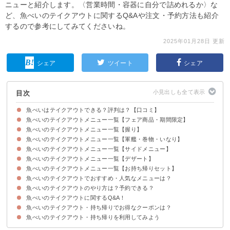
ニューと紹介します。〈営業時間・容器に自分で詰めれるか〉な
ど、魚べいのテイクアウトに関するQ&Aや注文・予約方法も紹介
するので参考にしてみてくださいね。
2025年01月28日 更新
シェア
ツイート
シェア
目次
魚べいはテイクアウトできる？評判は？【口コミ】
魚べいのテイクアウトメニュー一覧【フェア商品・期間限定】
魚べいはテイクアウトできる！
魚べいのテイクアウトメニュー一覧【握り】
魚べいのテイクアウトメニュー一覧【軍艦・巻物・いなり】
魚べいのテイクアウトメニュー一覧【サイドメニュー】
魚べいのテイクアウトメニュー一覧【デザート】
魚べいのテイクアウトメニュー一覧【お持ち帰りセット】
魚べいのテイクアウトでおすすめ・人気なメニューは？
魚べいのテイクアウトのやり方は？予約できる？
3位：特選海鮮丼（870円）
2位：サーモン・まぐろづくし（760円）
1位：厳選9種1人前（830円）
魚べいのテイクアウトに関するQ&A！
魚べいのテイクアウト・持ち帰りでお得なクーポンは？
Q1、持ち帰りの営業時間は？何時から・何時まで？
Q2、対応している支払い方法は？
Q3、単品の持ち帰りはOK？自分で詰めることはできる？
Q4、持ち帰りの容器は無料で貰える？有料？
魚べいのテイクアウト・持ち帰りを利用してみよう