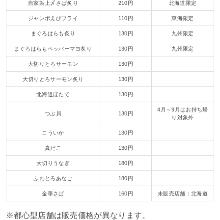
自家製上〆さば炙り
210円
北海道限定
ジャンボえびフライ
110円
東海限定
まぐろはらも炙り
130円
九州限定
まぐろはらもペッパーマヨ炙り
130円
九州限定
大切りとろサーモン
130円
大切りとろサーモン炙り
130円
北海道ほたて
130円
4月～9月はお持ち帰
つぶ貝
130円
り対象外
こういか
130円
真だこ
130円
大切りうなぎ
180円
ふわとろあなご
180円
金華さば
160円
未販売店舗：北海道
※都心型店舗は販売価格が異なります。