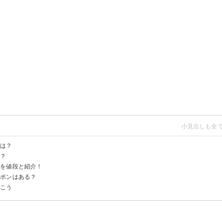
間は？
は？
00
タを値段と紹介！
ンチセットがメインにつけられる
円）
円）
かわりが可能
ーポンはある？
ツァレラチーズのトマトクリーム（1,550円）
ルボナーラ（1,150円）
パゲッティー（醤油バター）（1,280円）
100円）
リームスープ（1,300円）
おこう
報