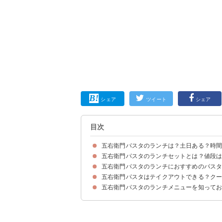
シェア
ツイート
シェア
目次
五右衛門パスタのランチは？土日ある？時
五右衛門パスタのランチセットとは？値段
五右衛門パスタのランチメニューは平日限定
五右衛門パスタのランチの営業時間は11:00～15:
五右衛門パスタのランチにおすすめのパス
五右衛門パスタにランチ限定メニューはないがラ
五右衛門パスタのランチで選べるドリンク（80
五右衛門パスタのランチサラダ（80円）
五右衛門パスタのランチで選べるスイーツ（230
五右衛門パスタのランチでは大盛り・スープのお
五右衛門パスタはテイクアウトできる？ク
おすすめ①炙りたらこバター＋たっぷり海老とモッ
おすすめ②たらこと湯葉とモッツァレラチーズのカ
おすすめ③イベリコ豚と春野菜づくしのよくばりス
おすすめ④明太子と海老としめじの青じそ風味（1,
おすすめ⑤地中海風カニと海老とあさりのトマトク
五右衛門パスタのランチメニューを知って
五右衛門のパスタはテイクアウトできない
五右衛門パスタランチで使えるお得なクーポン情