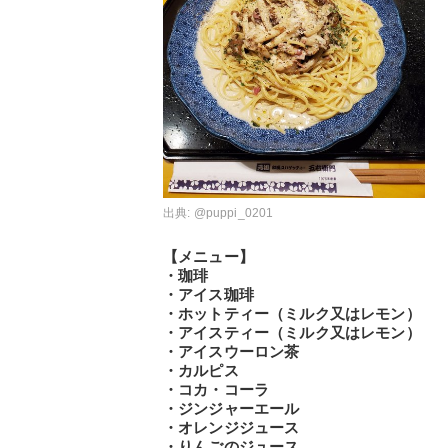
出典:
@puppi_0201
【メニュー】
・珈琲
・アイス珈琲
・ホットティー（ミルク又はレモン）
・アイスティー（ミルク又はレモン）
・アイスウーロン茶
・カルピス
・コカ・コーラ
・ジンジャーエール
・オレンジジュース
・りんごのジュース