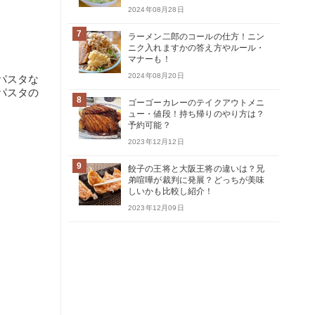
2024年08月28日
7
ラーメン二郎のコールの仕方！ニン
ニク入れますかの答え方やルール・
マナーも！
2024年08月20日
パスタな
パスタの
8
ゴーゴーカレーのテイクアウトメニ
ュー・値段！持ち帰りのやり方は？
予約可能？
2023年12月12日
9
餃子の王将と大阪王将の違いは？兄
弟喧嘩が裁判に発展？どっちが美味
しいかも比較し紹介！
2023年12月09日