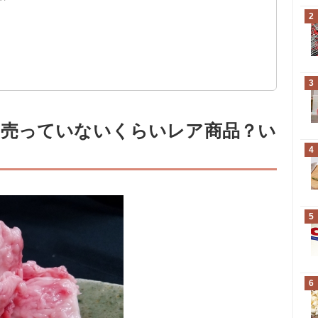
停止になった
2
3
に売っていないくらいレア商品？い
4
5
6