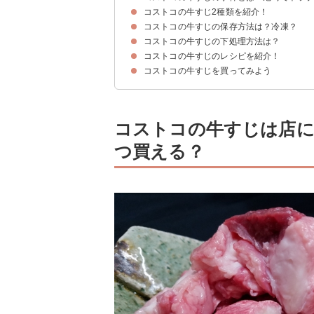
コストコの牛すじ2種類を紹介！
コストコの牛すじは客同士のトラブルで一時販売
コストコの牛すじの保存方法は？冷凍？
USAチルド牛すじ
USビーフ ボイル牛すじカット
コストコの牛すじの下処理方法は？
コストコの牛すじは冷凍保存しよう
コストコの牛すじのレシピを紹介！
コストコの牛すじはお湯に入れてアクを取ろう
コストコの牛すじを買ってみよう
①圧力鍋を使った牛すじのカレー
②牛すじとトマトの洋風煮込み
③体が温まる牛すじ入りおでん
コストコの牛すじは店
つ買える？