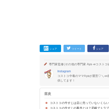
シェア
ツイート
シェア
専門家監修 |
その他の専門家 Aya 📣コスト
Instagram
コストコ中毒のママAyaが運営♡⁡＼
供してます！
目次
コストコの牛すじは店に売っていないくら
コストコの牛すじの事件とは？尼崎でトラ
コストコの牛すじの値段などの基本情報
コストコの牛すじの売り場・時間帯