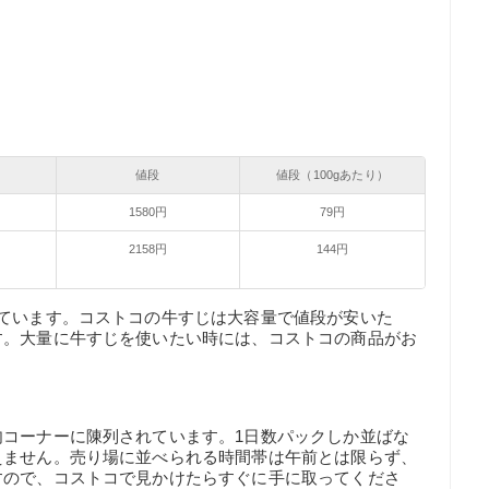
値段
値段（100gあたり）
1580円
79円
2158円
144円
ています。コストコの牛すじは大容量で値段が安いた
す。大量に牛すじを使いたい時には、コストコの商品がお
肉コーナーに陳列されています。1日数パックしか並ばな
えません。売り場に並べられる時間帯は午前とは限らず、
すので、コストコで見かけたらすぐに手に取ってくださ