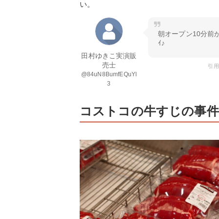
い。
朝オープン10分前か
ｲ♪
田村ゆきこ実演販
売士
引用元
@84uN8BumfEQuYl
3
コストコの牛すじの事件