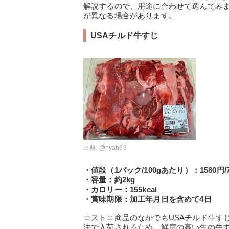
解説するので、用途に合わせて選んでみ
が異なる場合があります。
USAチルド牛すじ
出典:
@nyah69
・値段（1パック/100gあたり）：1580円/
・容量：約2kg
・カロリー：155kcal
・賞味期限：加工年月日を含めて4日
コストコ商品のなかでもUSAチルド牛す
法で入荷されるため、鮮度の高い生の牛