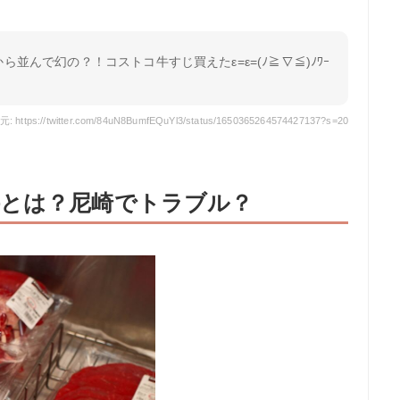
ら並んで幻の？！コストコ牛すじ買えたε=ε=(ﾉ≧∇≦)ﾉﾜｰ
: https://twitter.com/84uN8BumfEQuYl3/status/1650365264574427137?s=20
とは？尼崎でトラブル？