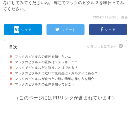
考にしてみてくださいね。自宅でマックのピクルスを味わってみ
てください。
2024年11月26日 更新
シェア
ツイート
シェア
目次
マックのピクルスの正体を知りたい…
マックのピクルスの正体は？ズッキーニ？
マックでピクルスだけ買うことはできる？
マックのピクルスの正体は「きゅうり」
マックのピクルスで使われているピクルス液には「ディル」が使われている
マックのピクルスのレシピは公表されていない
マックのピクルスに近い市販商品は？カルディにある？
マックでピクルスだけ買うことはできない
ただしマックのピクルスは無料で増量・なしにすることはできる
マックのピクルスが食べたい時の簡単な作り方を紹介！
マックのピクルスに近い商品①「SO ディルピクルス（690円）｜讃陽食品
マックのピクルスに近い商品②ディルピクルス（ホール）（192円）｜業務
マックのピクルスに近い商品③フェリックス スライスピクルス
工業」
スーパー
370g（388円）｜カルディ
マックのピクルスの正体を知っておこう
材料
作り方・手順
（このページにはPRリンクが含まれています）