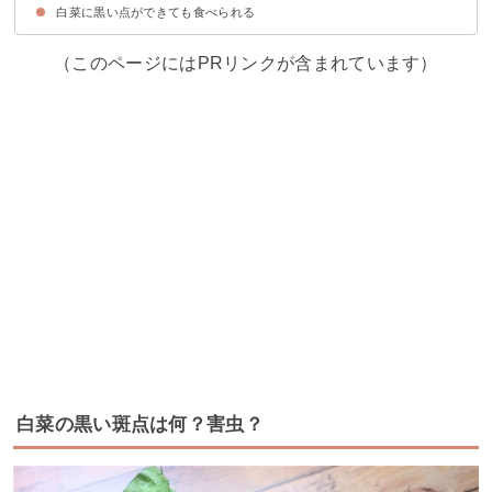
白菜に黒い点ができても食べられる
①餃子
②焼きロール白菜
③メンチカツ
（このページにはPRリンクが含まれています）
白菜の黒い斑点は何？害虫？