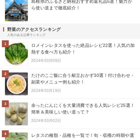
島根県のふるさと納税おすすめ返礼品5選！魅力か
ら使い道まで徹底紹介！
野菜のアクセスランキング
人気のある記事ランキング
1
ロメインレタスを使った絶品レシピ22選！人気の加
熱する食べ方も紹介！
2024年03月09日
2
たけのこご飯に合う献立おかず30選！付け合わせ・
副菜やメニュー例も紹介！
2024年03月19日
3
余ったにんにくを大量消費できる人気レシピ25選！
簡単＆美味しい使い道って？
2024年03月02日
4
レタスの種類・品種を一覧で！旬・収穫の時期や選