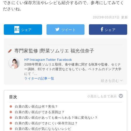
できにくい保存方法やレシピも紹介するので、参考にしてみてく
ださいね。
2023年03月27日 更新
シェア
ツイート
シェア
専門家監修 |
野菜ソムリエ 福光佳奈子
HP
Instagram
Twitter
Facebook
2008年野菜ソムリエ取得。食や健康に関する執筆や監修、セミナ
ー講師、ECサイトの運営などをしている。ベトナムのドンア大学
にて「...
ライターの記事一覧
目次
白菜の黒い斑点は何？害虫？
白菜の黒い斑点ができる原因は？
白菜の黒い点々・つぶつぶはポリフェノール
虫の場合もある
白菜の黒い斑点があっても食べられる？味に変化ない？
①栄養過多
②保存状態が悪い
白菜の黒い斑点ができにくい保存方法は？
ゴマ症の白菜は食べられるが味は落ちている
白菜の黒い斑点が気にならないレシピ
①キッチンペーパーで包む
②冷蔵庫の野菜室で保存する
③冷凍保存する