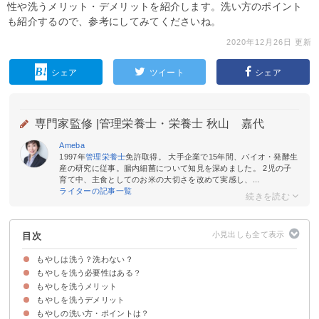
性や洗うメリット・デメリットを紹介します。洗い方のポイント
も紹介するので、参考にしてみてくださいね。
2020年12月26日 更新
シェア
ツイート
シェア
専門家監修 |
管理栄養士・栄養士 秋山 嘉代
Ameba
1997年
管理栄養士
免許取得。 大手企業で15年間、バイオ・発酵生
産の研究に従事。腸内細菌について知見を深めました。 2児の子
育て中、主食としてのお米の大切さを改めて実感し、...
ライターの記事一覧
目次
もやしは洗う？洗わない？
もやしを洗う必要性はある？
もやしを洗うメリット
洗う必要性はない
もやしを洗うデメリット
①青臭さが取れる
②シャキシャキ感が増す
③雑菌を取り除ける
もやしの洗い方・ポイントは？
①水溶性の栄養成分が流出する
②洗うのに手間がかかる
③水っぽくなりやすい