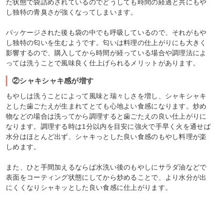
た状態で袋詰めされているのでどうしても時間の経過と共にもや
し独特の青臭さが強くなってしまいます。
パッケージされた後も袋の中でも呼吸しているので、それがもや
し独特の匂いを生むようです。匂いは料理の仕上がりにも大きく
影響するので、購入してから時間が経っている場合や調理法によ
っては洗うことで風味良く仕上げられるメリットがあります。
②シャキシャキ感が増す
もやしは洗うことによって風味と瑞々しさを増し、シャキシャキ
とした歯ごたえが生まれてとても心地よい食感になります。炒め
物などの場合は洗ってから調理すると歯ごたえの良い仕上がりに
なります。調理する時は1分以内を目安に強火で手早く火を通せば
水分はほとんど出ず、シャキっとした良い食感のもやし料理が楽
しめます。
また、ひと手間加えるならば水洗い後のもやしにサラダ油などで
表面をコーティング状態にしてから炒めることで、より水分が出
にくくなりシャキッとした良い食感に仕上がります。