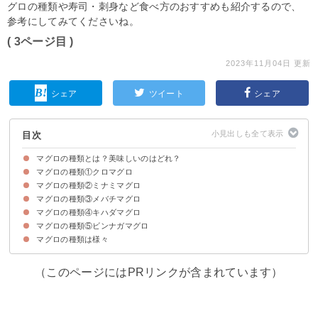
グロの種類や寿司・刺身など食べ方のおすすめも紹介するので、
参考にしてみてくださいね。
( 3ページ目 )
2023年11月04日 更新
シェア
ツイート
シェア
目次
マグロの種類とは？美味しいのはどれ？
マグロの種類①クロマグロ
日本に流通しているのは5種類
マグロの種類によってランクが決まっている
マグロの種類②ミナミマグロ
旬・生態や大きさなど基本情報
味・食感や食べ方のおすすめ
マグロの種類③メバチマグロ
旬・生態や大きさなど基本情報
味・食感や食べ方のおすすめ
マグロの種類④キハダマグロ
旬・生態や大きさなど基本情報
味・食感や食べ方のおすすめ
マグロの種類⑤ビンナガマグロ
旬・生態や大きさなど基本情報
味・食感や食べ方のおすすめ
マグロの種類は様々
旬・生態や大きさなど基本情報
味・食感や食べ方のおすすめ
（このページにはPRリンクが含まれています）