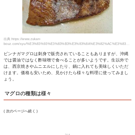
出典:
https://www.zukan-
bouz.com/syu/%E3%83%93%E3%83%B3%E3%83%8A%E3%82%AC%E3%83%9E%E3%82%B0%E3%83%AD#
ビンナガマグロは刺身で販売されていることもありますが、沖縄
では醤油ではなく酢味噌で食べることが多いようです。生以外で
は、西京焼きやムニエルにしたり、鍋に入れても美味しくいただ
けます。価格も安いため、見かけたら様々な料理に使ってみまし
ょう。
マグロの種類は様々
( 次のページへ続く )