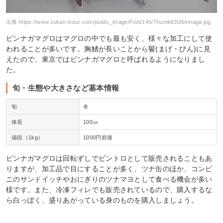
出典:
https://www.zukan-bouz.com/public_image/Fish/145/Thumb630/binnaga.jpg
ビンナガマグロはマグロの中でも最も安く、様々な加工にして使
われることが多いです。胸鰭が長いことから鬢(まげ・びん)に見
えたので、東京ではビンナガマグロと呼ばれるようになりまし
た。
旬・生態や大きさなど基本情報
旬
冬
体長
100㎝
値段（1kg）
1000円前後
ビンナガマグロは回転ずしでビントロとして販売されることもあ
りますが、加工品で目にすることが多く、ツナ缶のほか、コンビ
ニのサンドイッチやおにぎりのツナマヨとして食べる機会が多い
様です。また、冷凍フィレでも販売されているので、購入するな
ら白っぽく、盛りあがっている身のものを購入しましょう。