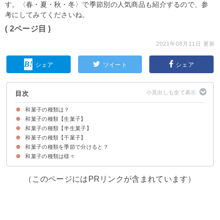
す。〈春・夏・秋・冬〉で季節別の人気商品も紹介するので、参
考にしてみてくださいね。
( 2ページ目 )
2021年08月11日 更新
シェア
ツイート
シェア
目次
和菓子の種類は？
和菓子の種類【生菓子】
和菓子の種類【半生菓子】
餅物
蒸し物
焼き物
流し物
練り物
揚げ物
和菓子の種類【干菓子】
あん物
おか物
焼き物
流し物
練り物
和菓子の種類を季節で分けると？
打ち物
押し物
掛け物
焼き物
あめ物
和菓子の種類は様々
①春
②夏
③秋
④冬
（このページにはPRリンクが含まれています）