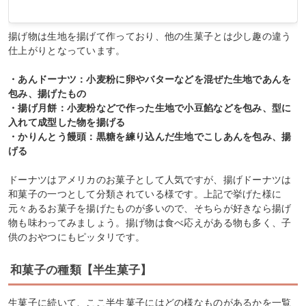
揚げ物は生地を揚げて作っており、他の生菓子とは少し趣の違う
仕上がりとなっています。
・あんドーナツ：小麦粉に卵やバターなどを混ぜた生地であんを
包み、揚げたもの
・揚げ月餅：小麦粉などで作った生地で小豆餡などを包み、型に
入れて成型した物を揚げる
・かりんとう饅頭：黒糖を練り込んだ生地でこしあんを包み、揚
げる
ドーナツはアメリカのお菓子として人気ですが、揚げドーナツは
和菓子の一つとして分類されている様です。上記で挙げた様に
元々あるお菓子を揚げたものが多いので、そちらが好きなら揚げ
物も味わってみましょう。揚げ物は食べ応えがある物も多く、子
供のおやつにもピッタリです。
和菓子の種類【半生菓子】
生菓子に続いて、ここ半生菓子にはどの様なものがあるかを一覧