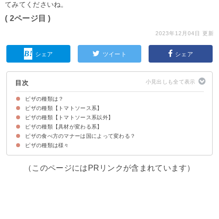
てみてくださいね。
( 2ページ目 )
2023年12月04日 更新
シェア
ツイート
シェア
目次
ピザの種類は？
ピザの種類【トマトソース系】
ピザの種類【トマトソース系以外】
①マルゲリータ
②マリナーラ
③ペスカトーレ
④オルトラーナ
⑤パルマ
⑥カラブレーぜ
⑦ディアボラ
⑧サルモーネ
⑨ニューヨークピザ
⑩シカゴピザ
ピザの種類【具材が変わる系】
⑪クアトロ・フォルマッジ
⑫バンビーノ
⑬ビスマルク
⑭ボスカイオーラ
⑮サルディナーラ
⑯ジェノベーゼ
ピザの食べ方のマナーは国によって変わる？
⑰カプリチョーザ
⑱クアトロスタジオーニ
⑲ビアンカ
⑳カルツォーネ
ピザの種類は様々
①イタリアでの食べ方のマナー
②日本での食べ方のマナー
（このページにはPRリンクが含まれています）