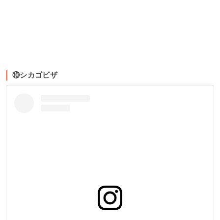
⑩シカゴピザ