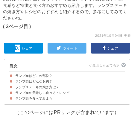
食感など特徴と食べ方のおすすめも紹介します。ランプステーキ
の焼き方やレシピのおすすめも紹介するので、参考にしてみてく
ださいね。
( 3ページ目 )
2021年10月04日 更新
シェア
ツイート
シェア
目次
ランプ肉はどこの部位？
ランプ肉はどんなお肉？
ランプ肉は腰からお尻にかけての部位
ランプ肉の名前の由来・語源
ランプとイチボの違い
ランプステーキの焼き方は？
ランプ肉の味・食感など特徴
ランプ肉の食べ方のおすすめ
ランプ肉の美味しい食べ方・レシピ
ランプ肉を食べてみよう
①ランプ肉のローストビーフ
②ランプ肉のワイン煮込み
③ランプ肉の味噌漬け焼き
（このページにはPRリンクが含まれています）