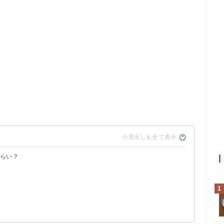
くらい？
1
閉ホーロー保存容器（1,490円）
ルブ付き密閉保存容器（1,190円）