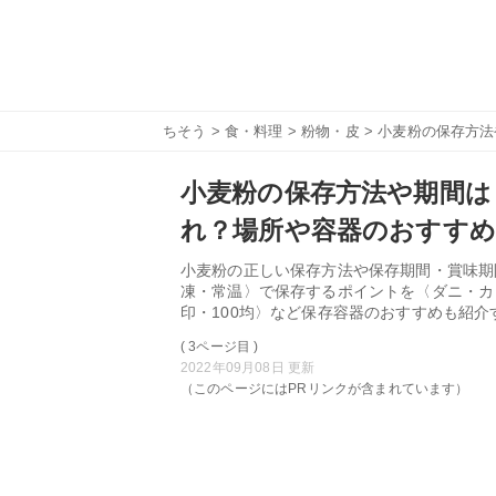
ちそう
>
食・料理
>
粉物・皮
> 小麦粉の保存方
小麦粉の保存方法や期間は
れ？場所や容器のおすすめ
小麦粉の正しい保存方法や保存期間・賞味期
凍・常温〉で保存するポイントを〈ダニ・カ
印・100均〉など保存容器のおすすめも紹
( 3ページ目 )
2022年09月08日 更新
（このページにはPRリンクが含まれています）