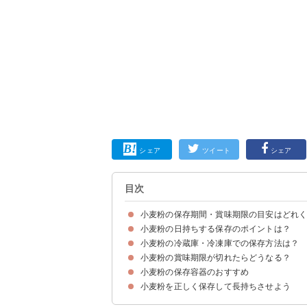
シェア
ツイート
シェア
目次
小麦粉の保存期間・賞味期限の目安はどれ
小麦粉の日持ちする保存のポイントは？
未開封の小麦粉の賞味期限
開封後の小麦粉の賞味期限は1～2ヶ月
小麦粉の冷蔵庫・冷凍庫での保存方法は？
①虫・ダニ予防のために容器で密閉する
②保存場所は冷暗所がおすすめ
③小分けにして保存するとなおよし
小麦粉の賞味期限が切れたらどうなる？
小麦粉を冷蔵庫で保存する方法
小麦粉を冷凍保存する方法
小麦粉は常温でも保存できる？
小麦粉の保存容器のおすすめ
賞味期限が切れて使えない小麦粉の特徴
賞味期限切れの小麦粉の活用方法
小麦粉を正しく保存して長持ちさせよう
①無印良品 液体とニオイが漏れないバルブ付き密
②無印良品 フタをしたまま電子レンジで使えるバ
③ニトリ 耐熱ガラス保存容器（203円）
④ニトリ ガラス保存容器（199円）
⑤ダイソー クリアコンテナ（110円）
⑥CanDo ガラス蓋 ガラス容器L（110円）