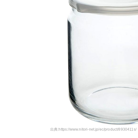
出典:
https://www.nitori-net.jp/ec/product/8930411s/