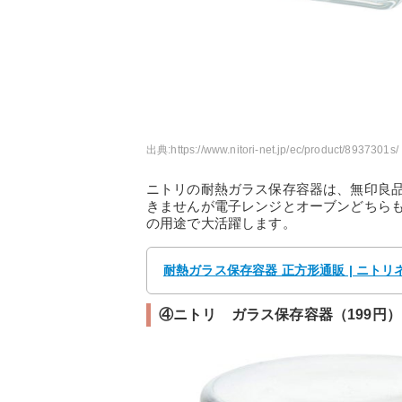
出典:
https://www.nitori-net.jp/ec/product/8937301s/
ニトリの耐熱ガラス保存容器は、無印良
きませんが電子レンジとオーブンどちら
の用途で大活躍します。
耐熱ガラス保存容器 正方形通販 | ニト
④ニトリ ガラス保存容器（199円）