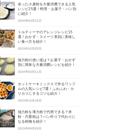
余った小麦粉を大量消費できる人気
レシピ25選！料理・お菓子・パン別
に紹介！
2024年03月12日
トルティーヤのアレンジレシピ15
選！おかず・スイーツ系別に美味し
い食べ方を紹介！
2023年10月25日
強力粉の使い道は？お菓子・おかず
別に簡単な大量消費レシピを紹介！
2024年04月11日
ホットケーキミックスで作るワッフ
ルの人気レシピ7選！ふわふわ・カ
リカリにするコツも紹介！
2023年10月18日
強力粉を薄力粉で代用できる？米
粉・片栗粉は？パン作りで代わりに
なる粉物を紹介！
2023年09月29日