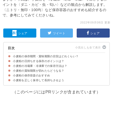
イントを〈ダニ・カビ・虫・匂い〉などの観点から解説します。
〈ニトリ・無印・100均〉など保存容器のおすすめも紹介するの
で、参考にしてみてくださいね。
2022年09月08日 更新
シェア
ツイート
シェア
目次
小麦粉の保存期間・賞味期限の目安はどれくらい？
小麦粉の日持ちする保存のポイントは？
未開封の小麦粉の賞味期限
開封後の小麦粉の賞味期限は1～2ヶ月
小麦粉の冷蔵庫・冷凍庫での保存方法は？
①虫・ダニ予防のために容器で密閉する
②保存場所は冷暗所がおすすめ
③小分けにして保存するとなおよし
小麦粉の賞味期限が切れたらどうなる？
小麦粉を冷蔵庫で保存する方法
小麦粉を冷凍保存する方法
小麦粉は常温でも保存できる？
小麦粉の保存容器のおすすめ
賞味期限が切れて使えない小麦粉の特徴
賞味期限切れの小麦粉の活用方法
小麦粉を正しく保存して長持ちさせよう
①無印良品 液体とニオイが漏れないバルブ付き密閉ホーロー保存容器
②無印良品 フタをしたまま電子レンジで使えるバルブ付き密閉保存容器
③ニトリ 耐熱ガラス保存容器（203円）
④ニトリ ガラス保存容器（199円）
⑤ダイソー クリアコンテナ（110円）
⑥CanDo ガラス蓋 ガラス容器L（110円）
（1,490円）
（1,190円）
（このページにはPRリンクが含まれています）