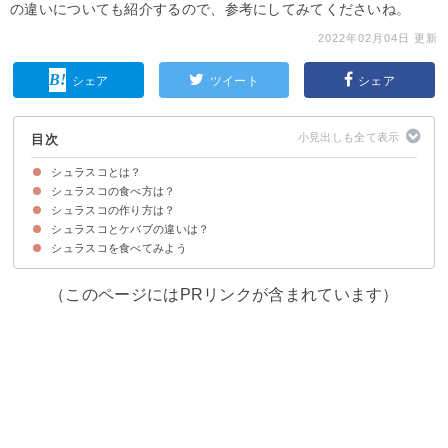
の違いについても紹介するので、参考にしてみてくださいね。
2022年02月04日 更新
シェア
ツイート
シェア
目次
シュラスコとは？
シュラスコの食べ方は？
シュラスコとはブラジルの串焼き肉料理
シュラスコの名前の由来・意味
シュラスコの作り方は？
本場ブラジルでの食べ方
日本での食べ方
シュラスコとケバブの違いは？
シュラスコを食べてみよう
①肉の種類
②焼き方・食べ方
（このページにはPRリンクが含まれています）