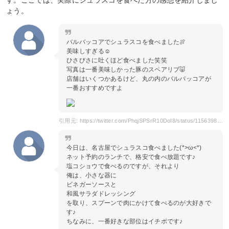
す。ここでは、実際にシュラスコを食べた方の感想を紹介しまし
ょう。
バルバッコアでシュラスコを食べました🍖
美味しすぎる☺️
ひさびさに吐くほど食べました笑笑
写真は一番美味しかった豚のスペアリブ🐷
店舗はいくつかあるけど、丸の内のバルバッコアが
一番おすすめですよ
引用元: https://twitter.com/PhqjSPSrR10DoI8/status/1156398578375413760?s=20
今日は、名古屋でシュラスコ食べました(*>ω<*)
ネット予約のランチで、格安で食べ放題です♪
塩コショウで食べるのですが、それより
俺は、小さな器に
ビネガーソースと
和風サラダドレッシング
を取り、スプーンで肉にかけて食べるのが大好きで
す♪
ちなみに、一番好きな部位はイチボです♪