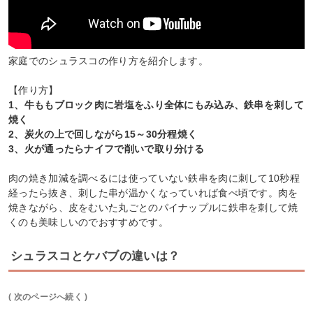
家庭でのシュラスコの作り方を紹介します。
【作り方】
1、牛ももブロック肉に岩塩をふり全体にもみ込み、鉄串を刺して
焼く
2、炭火の上で回しながら15～30分程焼く
3、火が通ったらナイフで削いで取り分ける
肉の焼き加減を調べるには使っていない鉄串を肉に刺して10秒程
経ったら抜き、刺した串が温かくなっていれば食べ頃です。肉を
焼きながら、皮をむいた丸ごとのパイナップルに鉄串を刺して焼
くのも美味しいのでおすすめです。
シュラスコとケバブの違いは？
( 次のページへ続く )