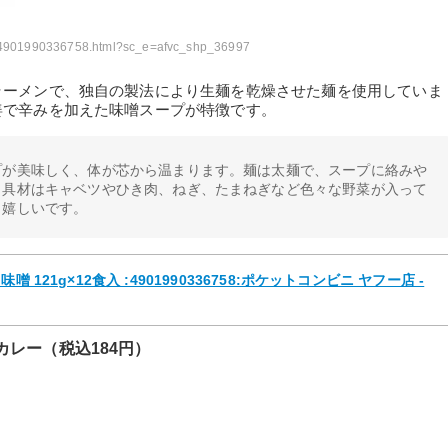
cvs/4901990336758.html?sc_e=afvc_shp_36997
ラーメンで、独自の製法により生麺を乾燥させた麺を使用していま
姜で辛みを加えた味噌スープが特徴です。
プが美味しく、体が芯から温まります。麺は太麺で、スープに絡みや
。具材はキャベツやひき肉、ねぎ、たまねぎなど色々な野菜が入って
も嬉しいです。
121g×12食入 :4901990336758:ポケットコンビニ ヤフー店 -
カレー（税込184円）