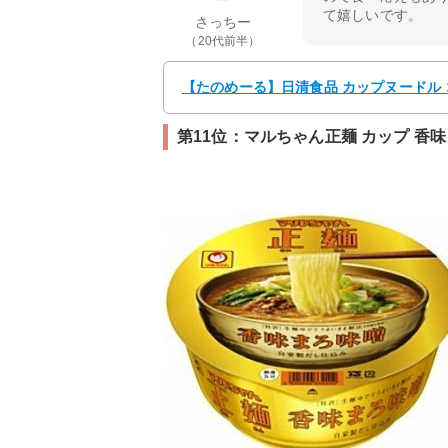
て嬉しいです。
さっちー
（20代前半）
【たのめーる】日清食品 カップヌードル コッ
第11位：マルちゃん正麺 カップ 香味