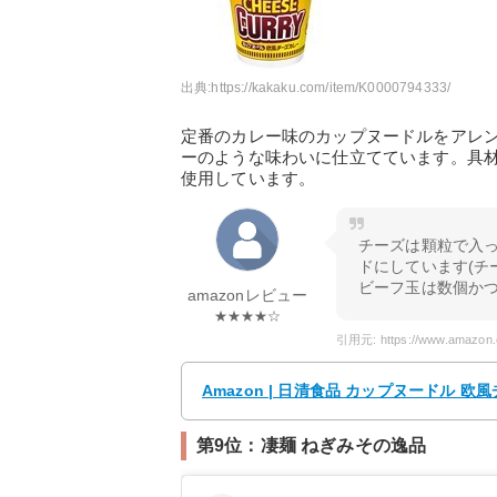
出典:
https://kakaku.com/item/K0000794333/
定番のカレー味のカップヌードルをアレ
ーのような味わいに仕立てています。具
使用しています。
チーズは顆粒で入
ドにしています(チ
ビーフ玉は数個か
amazonレビュー
★★★★☆
Amazon | 日清食品 カップヌードル 欧風
第9位：凄麺 ねぎみその逸品