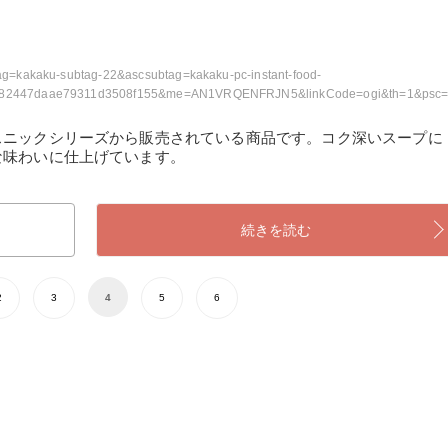
g=kakaku-subtag-22&ascsubtag=kakaku-pc-instant-food-
82447daae79311d3508f155&me=AN1VRQENFRJN5&linkCode=ogi&th=1&psc
スニックシリーズから販売されている商品です。コク深いスープに
な味わいに仕上げています。
続きを読む
2
3
4
5
6