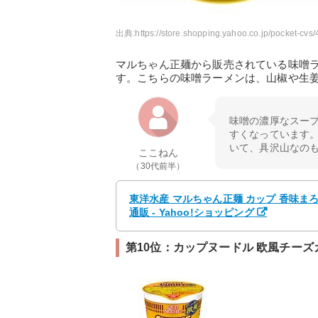
出典:
https://store.shopping.yahoo.co.jp/pocket-
マルちゃん正麺から販売されている味噌
す。こちらの味噌ラーメンは、山椒や生
味噌の濃厚なスー
すくなっています
いて、具沢山なの
ここねん
（30代前半）
東洋水産 マルちゃん正麺 カップ 香味まろ味噌 
通販 - Yahoo!ショッピング
第10位：カップヌードル 欧風チーズ