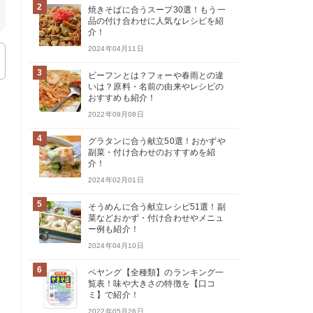
2
焼きそばに合うスープ30選！もう一
品の付け合わせに人気なレシピを紹
介！
2024年04月11日
3
ビーフンとは？フォーや春雨との違
いは？原料・名前の由来やレシピの
おすすめも紹介！
2022年09月08日
4
グラタンに合う献立50選！おかずや
副菜・付け合わせのおすすめを紹
介！
2024年02月01日
5
そうめんに合う献立レシピ51選！副
菜などおかず・付け合わせやメニュ
ー例も紹介！
2024年04月10日
6
ペヤング【全種類】のランキング一
覧表！味や大きさの特徴を【口コ
ミ】で紹介！
2022年05月26日