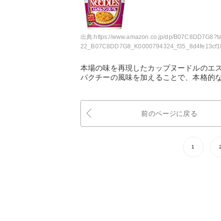
出典:
https://www.amazon.co.jp/dp/B07C8DD7G8?ta
22_B07C8DD7G8_K0000794324_f35_8d4fe13cf1
本場の味を再現したカップヌードルのエ
パクチーの風味を加えることで、本格的
前のページに戻る
1