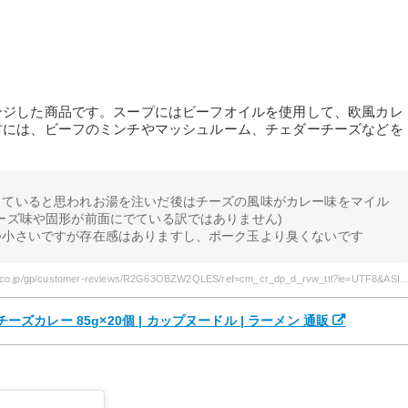
ンジした商品です。スープにはビーフオイルを使用して、欧風カレ
材には、ビーフのミンチやマッシュルーム、チェダーチーズなどを
っていると思われお湯を注いだ後はチーズの風味がカレー味をマイル
ーズ味や固形が前面にでている訳ではありません)
つ小さいですが存在感はありますし、ポーク玉より臭くないです
引用元: https://www.amazon.co.jp/gp/customer-reviews/R2G63OBZW2QLES/ref=cm_cr_dp_d_rvw_ttl?ie=U
チーズカレー 85g×20個 | カップヌードル | ラーメン 通販