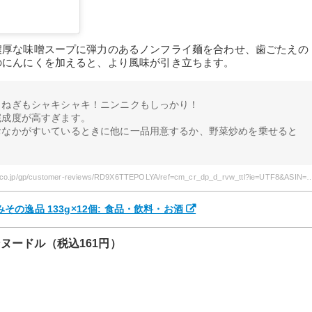
濃厚な味噌スープに弾力のあるノンフライ麺を合わせ、歯ごたえの
のにんにくを加えると、より風味が引き立ちます。
！ねぎもシャキシャキ！ニンニクもしっかり！
完成度が高すぎます。
おなかがすいているときに他に一品用意するか、野菜炒めを乗せると
引用元: https://www.amazon.co.jp/gp/customer-reviews/RD9X6TTEPOLYA/ref=cm_cr_dp_d_
ぎみその逸品 133g×12個: 食品・飲料・お酒
ヌードル（税込161円）