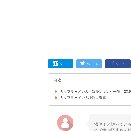
シェア
ツイート
シェア
目次
カップラーメンの人気ランキング一覧【23
カップラーメンの種類は豊富
第23位：辛ラーメン カップ（税込206円）
第22位：カップヌードル しお（税込194円）
第21位：麺処井の庄監修 辛辛魚らーめん（税込2
第20位：スーパーカップ１．５倍 濃コクとんこつ
第19位：カップヌードル カレー（税込160円）
第18位：出前一丁 どんぶり しょうゆ味（税込14
第17位：横浜家系豚骨醤油ラーメン（税込134円
第16位：旅麺 京都 背脂醤油ラーメン （税込11
第15位：セブンプレミアム 蒙古タンメン中本 辛
第14位：ごつ盛り 豚骨醤油ラーメン（税込113
第13位：ごつ盛り コク豚骨ラーメン（税込108
第12位：カップヌードル コッテリーナイス 濃厚
第11位：マルちゃん正麺 カップ 香味まろ味噌（
第10位：カップヌードル 欧風チーズカレー（税込
第9位：凄麺 ねぎみその逸品
第8位：カップヌードル トムヤムクンヌードル（税
第7位：カップヌードル チリトマトヌードル（税込
第6位：金ちゃん ヌードル（税込135円）
第5位：麺づくり 醤油とんこつ（税込137円）
第4位：カップヌードル カレー ビッグ（税込17
第3位：カップヌードル（税込161円）
第2位：カップヌードル シーフードヌードル（税込
第1位：カップヌードル ビッグ（税込173円）
濃厚！と謳ってい
ので食べ応えもあ