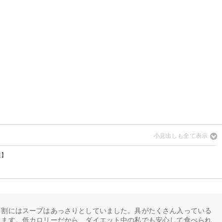
選】
44円）
ラーメン（税込280円）
8円）
）
9円）
旨味噌（税込204円）
円）
円）
！キムチ豚骨（税込184円）
税込194円）
184円）
込161円）
160円）
3円）
156円）
る割にはスープはあっさりとしていました。具がたくさん入っている
ります。低カロリーだから、ダイエット中の私でも安心して食べられ