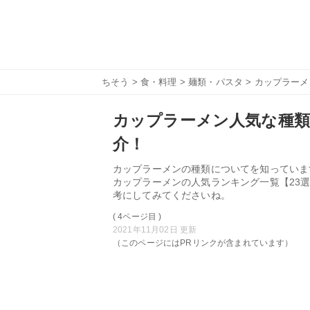
ちそう
>
食・料理
>
麺類・パスタ
> カップラー
カップラーメン人気な種類
介！
カップラーメンの種類についてを知っていま
カップラーメンの人気ランキング一覧【23
考にしてみてくださいね。
( 4ページ目 )
2021年11月02日 更新
（このページにはPRリンクが含まれています）