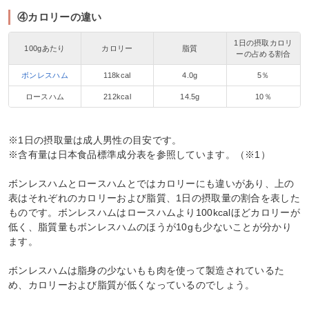
④カロリーの違い
1日の摂取カロリ
100gあたり
カロリー
脂質
ーの占める割合
ボンレスハム
118kcal
4.0g
5％
ロースハム
212kcal
14.5g
10％
※1日の摂取量は成人男性の目安です。
※含有量は日本食品標準成分表を参照しています。（※1）
ボンレスハムとロースハムとではカロリーにも違いがあり、上の
表はそれぞれのカロリーおよび脂質、1日の摂取量の割合を表した
ものです。ボンレスハムはロースハムより100kcalほどカロリーが
低く、脂質量もボンレスハムのほうが10gも少ないことが分かり
ます。
ボンレスハムは脂身の少ないもも肉を使って製造されているた
め、カロリーおよび脂質が低くなっているのでしょう。