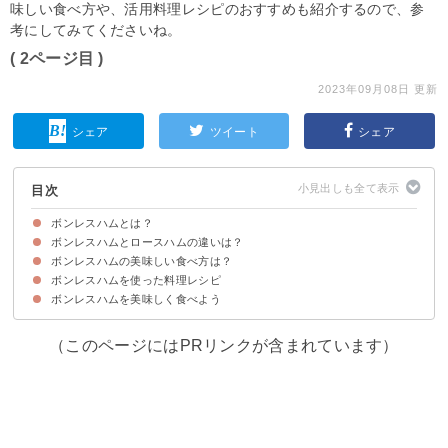
味しい食べ方や、活用料理レシピのおすすめも紹介するので、参
考にしてみてくださいね。
( 2ページ目 )
2023年09月08日 更新
シェア
ツイート
シェア
目次
ボンレスハムとは？
ボンレスハムとロースハムの違いは？
ボンレスハムはもも肉から作られるハム
ボンレスハムの作り方
ボンレスハムの美味しい食べ方は？
①原材料の違い
②味の違い
③見た目の違い
④カロリーの違い
ボンレスハムを使った料理レシピ
ボンレスハムはそのまま食べるのがおすすめ
ボンレスハムを美味しく食べよう
①ボンレスハムのサンドイッチ
②ボンレスハムのハムカツ
③ボンレスハムのステーキ
④ボンレスハムのスープ
⑤ボンレスハムのチャーハン
⑥ボンレスハムのカナッペ
（このページにはPRリンクが含まれています）