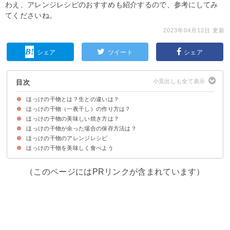
わえ、アレンジレシピのおすすめも紹介するので、参考にしてみ
てくださいね。
2023年04月12日 更新
シェア
ツイート
シェア
目次
ほっけの干物とは？生との違いは？
ほっけの干物（一夜干し）の作り方は？
ほっけは干物にすることで鮮度を保ったまま配送できる
ほっけの干物は低カロリー
ほっけの干物の美味しい焼き方は？
材料
作り方・レシピ
ほっけの干物が余った場合の保存方法は？
①フライパンを使った方法
②グリルを使った方法
③炭火を使った方法
ほっけの干物のアレンジレシピ
ほっけは冷凍での保存がおすすめ
冷凍ほっけの常温解凍はNG
ほっけの干物を美味しく食べよう
①ほっけの干物の煮付け
②ほっけの干物のフライ
③ほっけの干物のホイル焼き
（このページにはPRリンクが含まれています）