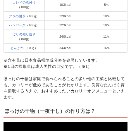
カレイの煮付け
103kcal
5％
（100g）
アジの開き
（100g）
220kcal
10％
ハンバーグ
（100g）
223kcal
10％
ぶりの照り焼き
240kcal
11％
（100g）
とんかつ
（100g）
344kcal
16％
※含有量は日本食品標準成分表を参照しています。
※1日の摂取量は成人男性の目安です。（※1）
ほっけの干物は家庭で食べられることの多い他の主菜と比較して
も、カロリーが低めであることがわかります。良質なたんぱく質
を摂取するうえで、おすすめしたいカロリーオフメニューといえ
ます。
ほっけの干物（一夜干し）の作り方は？