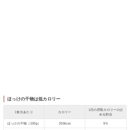
ほっけの干物は低カロリー
1日の摂取カロリーの占
1食分あたり
カロリー
める割合
ほっけの干物（100g）
200kcal
9％