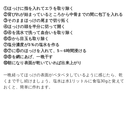
①ほっけに指を入れてエラを取り除く
②背びれが始まっているところから中骨までの間に包丁を入れる
③そのままほっけの尾まで切り拓く
④ほっけの頭を半分に切って開く
⑤④を流水で洗って血合いを取り除く
⑥⑤から目玉も取り除く
⑦塩分濃度が3％の塩水を作る
⑧⑦に⑥のほっけを入れて、5～6時間浸ける
⑨⑧を網にあげ、一晩干す
⑩朝になり表面が乾いていれば出来上がり
一晩経ってほっけの表面がベタベタしているように感じたら、乾
くまで干し続けましょう。塩水は水1リットルに食塩30gと覚えて
おくと、簡単に作れます。