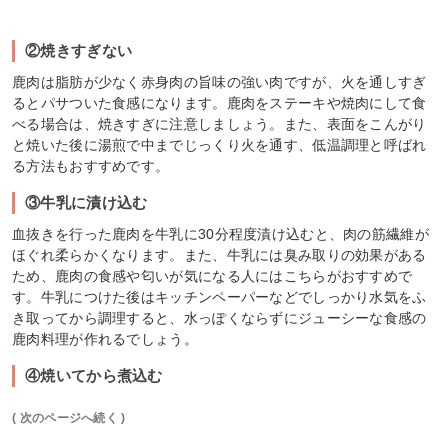
②焼きすぎない
鹿肉は脂肪が少なく赤身肉の旨味の強い肉ですが、火を通しすぎ
るとパサついた食感になります。鹿肉をステーキや焼肉にして食
べる場合は、焼きすぎに注意しましょう。また、表面をこんがり
と焼いた後に湯煎で中までじっくり火を通す、低温調理と呼ばれ
る方法もおすすめです。
③牛乳に漬け込む
血抜きを行った鹿肉を牛乳に30分程度漬け込むと、肉の筋繊維が
ほぐれ柔らかくなります。また、牛乳には臭み取りの効果がある
ため、鹿肉の食感や匂いが気になる人にはこちらがおすすめで
す。牛乳につけた後はキッチンペーパーなどでしっかり水気をふ
き取ってから調理すると、水っぽくならずにジューシーな食感の
鹿肉料理が作れるでしょう。
④焼いてから煮込む
( 次のページへ続く )