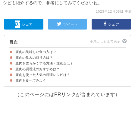
シピも紹介するので、参考にしてみてくださいね。
2023年12月05日 更新
シェア
ツイート
シェア
目次
鹿肉の美味しい食べ方は？
鹿肉の臭みの取り方は？
鹿肉を柔らかくする方法・注意点は？
鹿肉は血抜きをして臭みを取る
鹿肉の調理法のおすすめは？
①鹿肉を寝かす
②焼きすぎない
③牛乳に漬け込む
④焼いてから煮込む
鹿肉を使った人気の料理レシピは？
①煮込み
②燻製
③刺身
鹿肉を食べてみよう
①鹿肉の燻製
②鹿肉ロースト
③鹿肉ソーセージ
④鹿のすじ肉シチュー
⑤鹿肉赤ワイン煮込み
⑥鹿肉ハンバーグ
（このページにはPRリンクが含まれています）