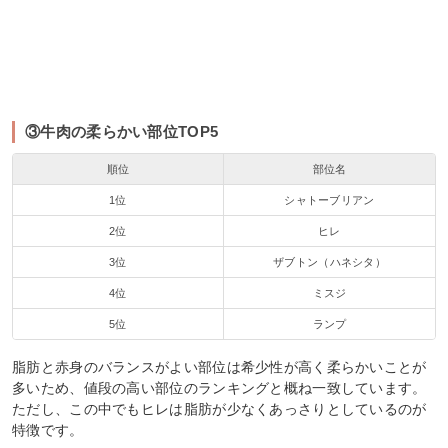
③牛肉の柔らかい部位TOP5
順位
部位名
1位
シャトーブリアン
2位
ヒレ
3位
ザブトン（ハネシタ）
4位
ミスジ
5位
ランプ
脂肪と赤身のバランスがよい部位は希少性が高く柔らかいことが
多いため、値段の高い部位のランキングと概ね一致しています。
ただし、この中でもヒレは脂肪が少なくあっさりとしているのが
特徴です。