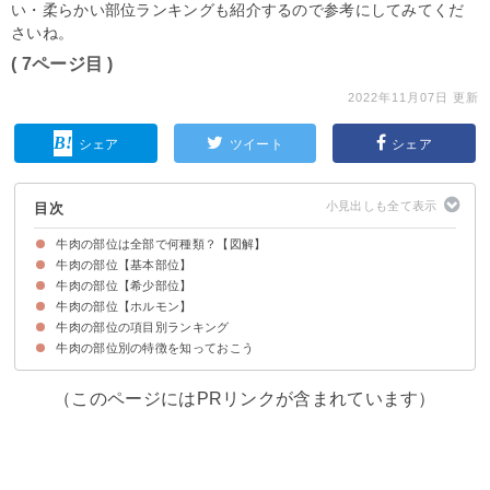
い・柔らかい部位ランキングも紹介するので参考にしてみてくだ
さいね。
( 7ページ目 )
2022年11月07日 更新
シェア
ツイート
シェア
目次
牛肉の部位は全部で何種類？【図解】
牛肉の部位【基本部位】
牛肉の部位【希少部位】
①ネック
②かた（ウデ）
③かたバラ（三角バラ）
④かたロース
⑤リブロース
⑥トモバラ（ショートリブ）
⑦サーロイン
⑧ヒレ
⑨ランプ
⑩しんたま
⑪そともも
⑫うちもも
⑬スネ
牛肉の部位【ホルモン】
⑭タン
⑮サガリ
⑯ハラミ
⑰テール
牛肉の部位の項目別ランキング
⑱カシラ（ホホニク、ツラミ）
⑲ミノ
⑳ハツ
㉑レバー
㉒マメ
㉓センマイ
㉔ヒモ（コテッチャン、マルチョウ）
㉕シマチョウ（テッチャン）
牛肉の部位別の特徴を知っておこう
①牛肉の値段が安いTOP5
②牛肉の値段が高い部位TOP5
③牛肉の柔らかい部位TOP5
（このページにはPRリンクが含まれています）