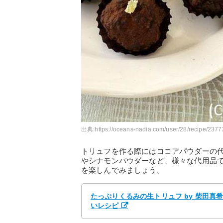
出典:
https://oceans-nadia.com/user/28/recipe/237
トリュフを作る際にはココアパウダーの
やシナモンパウダーなど、様々な代用品
を楽しんでみましょう。
たっぷりくるみの生トリュフ by 柴田真希 |
いレシピ