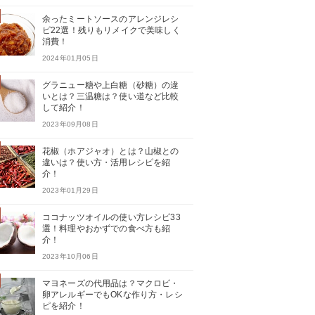
余ったミートソースのアレンジレシ
ピ22選！残りもリメイクで美味しく
消費！
2024年01月05日
グラニュー糖や上白糖（砂糖）の違
いとは？三温糖は？使い道など比較
して紹介！
2023年09月08日
花椒（ホアジャオ）とは？山椒との
違いは？使い方・活用レシピを紹
介！
2023年01月29日
ココナッツオイルの使い方レシピ33
選！料理やおかずでの食べ方も紹
介！
2023年10月06日
マヨネーズの代用品は？マクロビ・
卵アレルギーでもOKな作り方・レシ
ピを紹介！