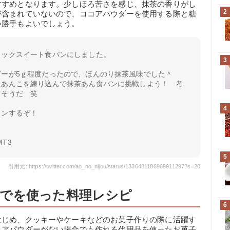
すすめとなります。少しほろ苦さを感じ、抹茶の香りがし
2
が含まれていないので、ココアパウダーを使用する際と糖
い勝手もよいでしょう。
イックスイート食パンにしました。
3
ダーが5ｇ程度だったので、ほんのり抹茶風味でした＾
にあんこを練り込んで抹茶あん食パンに挑戦しよう！ 考
しそうだ 笑
4
ランするぞ！
MT3
5
引用元: https://twitter.com/ao_no_nijou/status/1336481186969911297?s=20
でを使った料理レシピ
6
はじめ、クッキーやケーキなどのお菓子作りの際に活躍す
コアパウダーがない場合でも作れる代用品を使ったお菓子