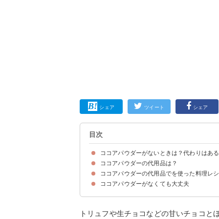
シェア
ツイート
シェア
目次
ココアパウダーがないときは？代わりはあ
ココアパウダーの代用品は？
ココアパウダーの代用品でを使った料理レ
①ミルクココア
②カカオパウダー
③ミロ
④カカオニブ
⑤インスタントコーヒー
⑥板チョコ
⑦キャロブパウダー
⑧セノビック
⑨プロテイン
⑩チョコレートシロップ
⑪きな粉
⑫シナモンパウダー
⑬抹茶パウダー
ココアパウダーがなくても大丈夫
①ミロのパウンドケーキ
②カカオパウダーを使った生トリュフ
③抹茶パウダーの生チョコ
トリュフや生チョコなどの甘いチョコと