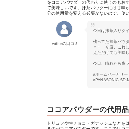
をココアパウダーの代わりに使うのもお
て美味しいです。抹茶パウダーには甘味
分の使用量を変える必要がないので、使
今日は抹茶入りク
残ってた抹茶パウ
Twitterの口コミ
＾； 今度、これ
えただけでも美味
今日、晴れたら夜
#ホームベーカリー
#PANASONIC SD-
ココアパウダーの代用品
トリュフや生チョコ・ガナッシュなどを
るのがココアパウダーです。ここではコ