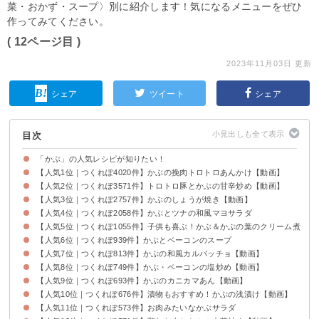
菜・おかず・スープ〉別に紹介します！気になるメニューをぜひ
作ってみてください。
( 12ページ目 )
2023年11月03日 更新
シェア
ツイート
シェア
目次
「かぶ」の人気レシピが知りたい！
【人気1位｜つくれぽ4020件】かぶの挽肉トロトロあんかけ【動画】
【人気2位｜つくれぽ3571件】トロトロ豚とかぶの甘辛炒め【動画】
【人気3位｜つくれぽ2757件】かぶのしょうが焼き【動画】
【人気4位｜つくれぽ2058件】かぶとツナの和風マヨサラダ
【人気5位｜つくれぽ1055件】子供も喜ぶ！かぶ＆かぶの葉のクリーム煮
【人気6位｜つくれぽ939件】かぶとベーコンのスープ
【人気7位｜つくれぽ813件】かぶの和風カルパッチョ【動画】
【人気8位｜つくれぽ749件】かぶ・ベーコンの塩炒め【動画】
【人気9位｜つくれぽ693件】かぶのカニカマあん【動画】
【人気10位｜つくれぽ676件】漬物もおすすめ！かぶの浅漬け【動画】
【人気11位｜つくれぽ573件】お肉みたいなかぶサラダ