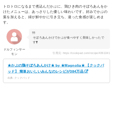
トロトロになるまで煮込んだかぶに、鶏ひき肉のそぼろあんをか
けたメニューは、あっさりした優しい味わいです。好みでかぶの
葉を加えると、緑が鮮やかに引き立ち、違った食感が楽しめま
す。
そぼろあんかけでかぶが食べやすく美味しかったで
す❣️
ドルフィンサー
引用元: https://cookpad.com/recipe/4361041
モン
★かぶの鶏そぼろあんかけ★ by ★Magnolia★ 【クックパ
ッド】 簡単おいしいみんなのレシピが384万品
出典: クックパッド