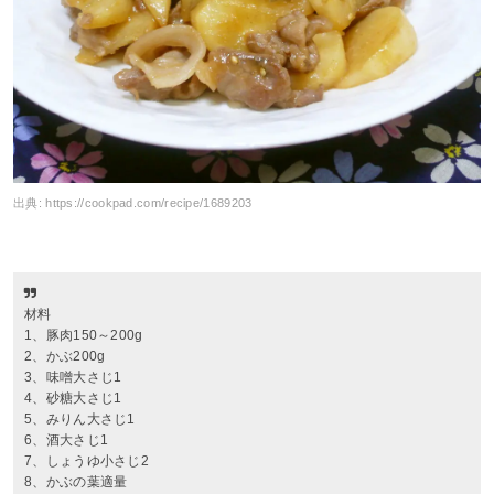
出典:
https://cookpad.com/recipe/1689203
材料
1、豚肉150～200g
2、かぶ200g
3、味噌大さじ1
4、砂糖大さじ1
5、みりん大さじ1
6、酒大さじ1
7、しょうゆ小さじ2
8、かぶの葉適量