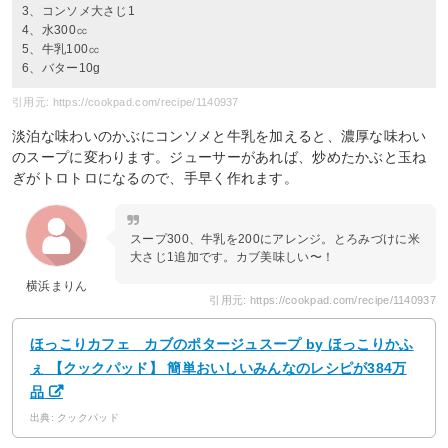
3、コンソメ大さじ1
4、水300㏄
5、牛乳100㏄
6、バター10g
引用元: https://cookpad.com/recipe/1140937
淡泊な味わいのかぶにコンソメと牛乳を加えると、濃厚な味わい
のスープに変わります。ジューサーがあれば、炒めたかぶと玉ね
ぎがトロトロになるので、手早く作れます。
スープ300、牛乳を200にアレンジ。とろみづけに米
大さじ1追加です。カブ美味しい〜！
横浜まりん
引用元: https://cookpad.com/recipe/1140937
ほっこりカフェ カブのポタージュスープ by ほっこりかふ
ぇ 【クックパッド】 簡単おいしいみんなのレシピが384万
品
出典: クックパッド