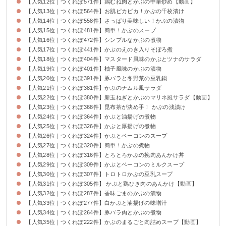
【人気12位｜つくれぽ571件】鶏むね肉とかぶの中華炒め【動画】
【人気13位｜つくれぽ564件】お肌ピカピカ！かぶの千枚漬け
【人気14位｜つくれぽ558件】さっぱり美味しい！かぶの漬物
【人気15位｜つくれぽ481件】簡単！かぶのスープ
【人気16位｜つくれぽ472件】シンプルなかぶの煮物
【人気17位｜つくれぽ441件】かぶのえのき入りそぼろ煮
【人気18位｜つくれぽ404件】マスタード風味のかぶとツナのサラダ
【人気19位｜つくれぽ401件】柚子風味のかぶの漬物
【人気20位｜つくれぽ391件】豚バラと冬野菜の豆乳鍋
【人気21位｜つくれぽ381件】かぶのナムル風サラダ
【人気22位｜つくれぽ380件】新玉ねぎとかぶのマリネ風サラダ【動画】
【人気23位｜つくれぽ368件】昆布茶が決め手！ かぶの浅漬け
【人気24位｜つくれぽ364件】かぶと油揚げの煮物
【人気25位｜つくれぽ326件】かぶと厚揚げの煮物
【人気26位｜つくれぽ324件】かぶとベーコンのスープ
【人気27位｜つくれぽ320件】簡単！かぶの煮物
【人気28位｜つくれぽ316件】とろとろかぶの挽肉あんかけ丼
【人気29位｜つくれぽ309件】かぶとベーコンのミルクスープ
【人気30位｜つくれぽ307件】トロトロかぶの豆乳スープ
【人気31位｜つくれぽ305件】 かぶと鶏ひき肉のあんかけ【動画】
【人気32位｜つくれぽ287件】香味ごまのかぶの漬物
【人気33位｜つくれぽ277件】白かぶと油揚げの味噌汁
【人気34位｜つくれぽ264件】豚バラ肉とかぶの煮物
【人気35位｜つくれぽ222件】かぶのまるごと肉詰めスープ【動画】