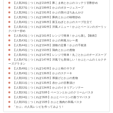
【人気36位｜つくれぽ219件】豚こま肉とかぶのコッテリ甘酢炒め
【人気37位｜つくれぽ199件】かぶのポタージュスープ
【人気38位｜つくれぽ191件】かぶの鶏そぼろあんかけ
【人気39位｜つくれぽ188件】豚肉とかぶの味噌炒め
【人気40位｜つくれぽ186件】新玉ねぎとかぶのスープ仕立て
【人気41位｜つくれぽ182件】洋風メニュー！かぶとベーコンのガーリッ
クバター炒め
【人気42位｜つくれぽ161件】レンジで簡単！かぶら蒸し【動画】
【人気43位｜つくれぽ158件】かぶの和風カレー煮
【人気44位｜つくれぽ154件】漬物の定番！かぶの千枚漬
【人気45位｜つくれぽ153件】鶏肉とかぶの煮物
【人気46位｜つくれぽ147件】レンジで簡単！丸ごとかぶのチーズスープ
【人気47位｜つくれぽ147件】洋風でも美味しい！かぶとハムのミルクチ
ーズグラタン
【人気48位｜つくれぽ142件】かぶと柿のサラダ
【人気49位｜つくれぽ136件】かぶのステーキ
【人気50位｜つくれぽ135件】厚揚げとかぶの煮物
【人気51位｜つくれぽ135件】赤かぶの甘酢漬け
【人気52位｜つくれぽ134件】かぶのイタリアンソテー
【人気53位｜つくれぽ53件】ベーコンとかぶのクリームパスタ
【人気54位｜つくれぽ35件】かぶとベーコンの激ウマパスタ
【人気55位｜つくれぽ15件】かぶと挽肉の和風パスタ
「かぶ」の人気レシピを作ってみよう！