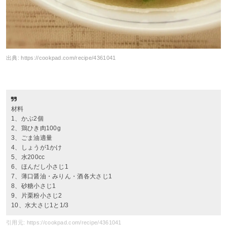
出典:
https://cookpad.com/recipe/4361041
材料
1、かぶ2個
2、鶏ひき肉100g
3、ごま油適量
4、しょうが1かけ
5、水200cc
6、ほんだし小さじ1
7、薄口醤油・みりん・酒各大さじ1
8、砂糖小さじ1
9、片栗粉小さじ2
10、水大さじ1と1/3
引用元: https://cookpad.com/recipe/4361041