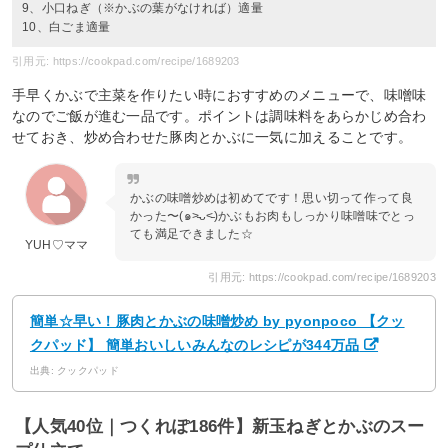
9、小口ねぎ（※かぶの葉がなければ）適量
10、白ごま適量
引用元: https://cookpad.com/recipe/1689203
手早くかぶで主菜を作りたい時におすすめのメニューで、味噌味
なのでご飯が進む一品です。ポイントは調味料をあらかじめ合わ
せておき、炒め合わせた豚肉とかぶに一気に加えることです。
かぶの味噌炒めは初めてです！思い切って作って良
かった〜(๑˃̵ᴗ˂̵)かぶもお肉もしっかり味噌味でとっ
ても満足できました☆
YUH♡ママ
引用元: https://cookpad.com/recipe/1689203
簡単☆早い！豚肉とかぶの味噌炒め by pyonpoco 【クッ
クパッド】 簡単おいしいみんなのレシピが344万品
出典: クックパッド
【人気40位｜つくれぽ186件】新玉ねぎとかぶのスー