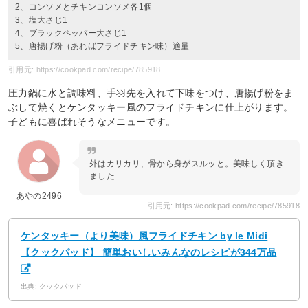
2、コンソメとチキンコンソメ各1個
3、塩大さじ1
4、ブラックペッパー大さじ1
5、唐揚げ粉（あればフライドチキン味）適量
引用元: https://cookpad.com/recipe/785918
圧力鍋に水と調味料、手羽先を入れて下味をつけ、唐揚げ粉をま
ぶして焼くとケンタッキー風のフライドチキンに仕上がります。
子どもに喜ばれそうなメニューです。
外はカリカリ、骨から身がスルッと。美味しく頂き
ました
あやの2496
引用元: https://cookpad.com/recipe/785918
ケンタッキー（より美味）風フライドチキン by le Midi
【クックパッド】 簡単おいしいみんなのレシピが344万品
出典: クックパッド