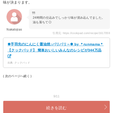
味が決まります。
24時間の仕込みでしっかり味が浸み込んでました。
油も落ちて◎
Nakatojias
引用元: https://cookpad.com/recipe/1617059
✽手羽先のにんにく醤油焼♪パリパリ～✽ by ＊runmama＊
【クックパッド】 簡単おいしいみんなのレシピが344万品
出典: クックパッド
( 次のページへ続く )
9/11
続きを読む