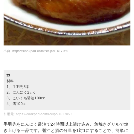
出典:
https://cookpad.com/recipe/1617059
材料
1、手羽先8本
2、にんにく2カケ
3、こいくち醤油100cc
4、酒100cc
引用元: https://cookpad.com/recipe/1617059
手羽先をにんにく醤油で24時間以上漬け込み、魚焼きグリルで焼
き上げる一品です。醤油と酒の分量を1対1にすることで、簡単に