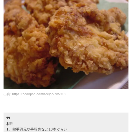
出典:
https://cookpad.com/recipe/785918
材料
1、鶏手羽元や手羽先など10本ぐらい