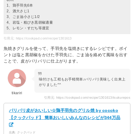
1、鶏手羽先6本
2、酒大さじ1
3、ごま油小さじ1/2
4、岩塩・粗びき黒胡椒適量
5、レモン・すだち等適宜
引用元: https://cookpad.com/recipe/1301613
魚焼きグリルを使って、手羽先を塩焼きにするレシピです。ポイ
ントは塩と黒胡椒をかけた手羽先に、ごま油を絡めて風味を出す
ことで、皮がパリパリに仕上がります。
味付けも工程もお手軽簡単♪パリパリ美味しく出来上
がりました^^
tikariri
引用元: https://cookpad.com/recipe/1301613/tsukurepos
パリパリ皮がおいしい☆鶏手羽先のグリル焼 by cocoko
【クックパッド】 簡単おいしいみんなのレシピが344万品
出典: クックパッド