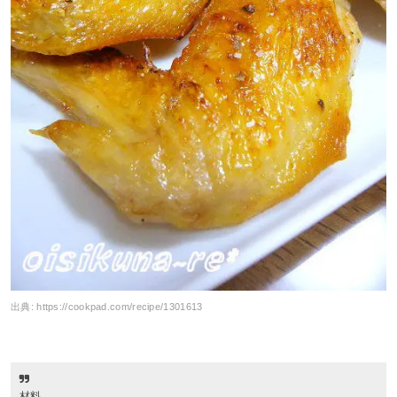
出典:
https://cookpad.com/recipe/1301613
材料