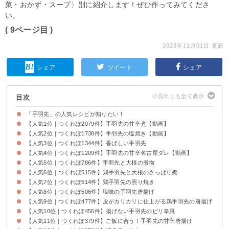
菜・おかず・スープ〉別に紹介します！ぜひ作ってみてくださ
い。
( 9ページ目 )
2023年11月01日 更新
シェア
ツイート
シェア
目次
「手羽先」の人気レシピが知りたい！
【人気1位｜つくれぽ2079件】手羽先の甘辛煮【動画】
【人気2位｜つくれぽ1738件】手羽先の塩焼き【動画】
【人気3位｜つくれぽ1344件】香ばしい手羽先
【人気4位｜つくれぽ1209件】手羽先の甘辛名古屋ダレ【動画】
【人気5位｜つくれぽ786件】手羽先と大根の煮物
【人気6位｜つくれぽ515件】鶏手羽先と大根のさっぱり煮
【人気7位｜つくれぽ514件】鶏手羽先の照り焼き
【人気8位｜つくれぽ506件】塩味の手羽先唐揚げ
【人気9位｜つくれぽ477件】皮がカリカリに仕上がる鶏手羽先の唐揚げ
【人気10位｜つくれぽ456件】揚げない手羽先のピリ辛風
【人気11位｜つくれぽ379件】ご飯に合う！手羽先の甘辛唐揚げ