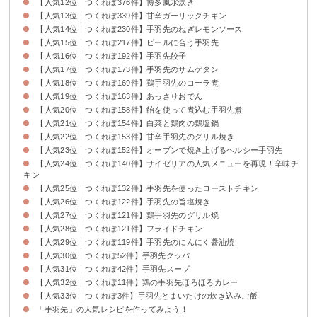
【人気12位｜つくれぽ376件】博多風水炊き
【人気13位｜つくれぽ339件】甘辛ガーリックチキン
【人気14位｜つくれぽ230件】手羽先のねぎレモンソース
【人気15位｜つくれぽ217件】ビールに合う手羽先
【人気16位｜つくれぽ192件】手羽先餃子
【人気17位｜つくれぽ173件】手羽先のサムゲタン
【人気18位｜つくれぽ169件】鶏手羽先のコーラ煮
【人気19位｜つくれぽ163件】あっさりおでん
【人気20位｜つくれぽ158件】飴を使って煮込む手羽先煮
【人気21位｜つくれぽ154件】白菜と鶏肉の鶏塩鍋
【人気22位｜つくれぽ153件】甘辛手羽先のグリル焼き
【人気23位｜つくれぽ152件】オーブンで焼き上げるヘルシー手羽先
【人気24位｜つくれぽ140件】サイゼリアの人気メニューを再現！辛味チ
キン
【人気25位｜つくれぽ132件】手羽先を使ったローストチキン
【人気26位｜つくれぽ122件】手羽先の旨塩焼き
【人気27位｜つくれぽ121件】鶏手羽先のグリル焼
【人気28位｜つくれぽ121件】フライドチキン
【人気29位｜つくれぽ119件】手羽先のにんにく醤油焼
【人気30位｜つくれぽ52件】手羽先クッパ
【人気31位｜つくれぽ42件】手羽先スープ
【人気32位｜つくれぽ11件】鶏の手羽先ほろほろカレー
【人気33位｜つくれぽ3件】手羽先とまいたけの炊き込みご飯
「手羽先」の人気レシピを作ってみよう！