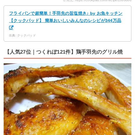
フライパンで超簡単！手羽先の旨塩焼き♪ by お魚キッチン
【クックパッド】 簡単おいしいみんなのレシピが344万品
出典: クックパッド
【人気27位｜つくれぽ121件】鶏手羽先のグリル焼