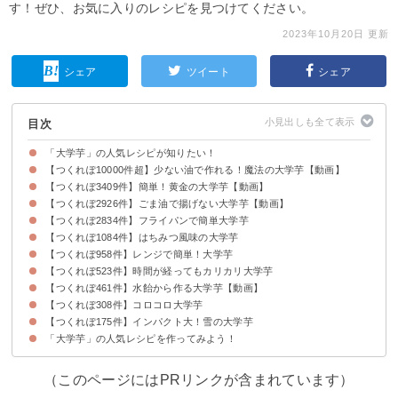
す！ぜひ、お気に入りのレシピを見つけてください。
2023年10月20日 更新
シェア
ツイート
シェア
目次
「大学芋」の人気レシピが知りたい！
【つくれぽ10000件超】少ない油で作れる！魔法の大学芋【動画】
【つくれぽ3409件】簡単！黄金の大学芋【動画】
【つくれぽ2926件】ごま油で揚げない大学芋【動画】
【つくれぽ2834件】フライパンで簡単大学芋
【つくれぽ1084件】はちみつ風味の大学芋
【つくれぽ958件】レンジで簡単！大学芋
【つくれぽ523件】時間が経ってもカリカリ大学芋
【つくれぽ461件】水飴から作る大学芋【動画】
【つくれぽ308件】コロコロ大学芋
【つくれぽ175件】インパクト大！雪の大学芋
「大学芋」の人気レシピを作ってみよう！
（このページにはPRリンクが含まれています）