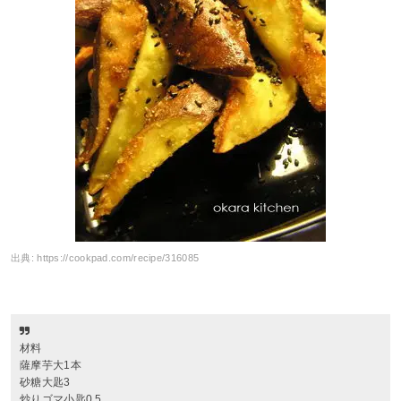
出典:
https://cookpad.com/recipe/316085
材料
薩摩芋大1本
砂糖大匙3
炒りゴマ小匙0.5