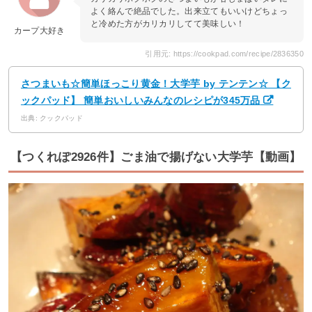
よく絡んで絶品でした。出来立てもいいけどちょっ
と冷めた方がカリカリしてて美味しい！
カープ大好き
引用元: https://cookpad.com/recipe/2836350
さつまいも☆簡単ほっこり黄金！大学芋 by テンテン☆ 【ク
ックパッド】 簡単おいしいみんなのレシピが345万品
出典: クックパッド
【つくれぽ2926件】ごま油で揚げない大学芋【動画】