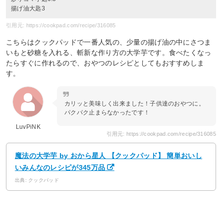
揚げ油大匙3
引用元: https://cookpad.com/recipe/316085
こちらはクックパッドで一番人気の、少量の揚げ油の中にさつま
いもと砂糖を入れる、斬新な作り方の大学芋です。食べたくなっ
たらすぐに作れるので、おやつのレシピとしてもおすすめしま
す。
カリッと美味しく出来ました！子供達のおやつに。
パクパク止まらなかったです！
LuvPiNK
引用元: https://cookpad.com/recipe/316085
魔法の大学芋 by おから星人 【クックパッド】 簡単おいし
いみんなのレシピが345万品
出典: クックパッド