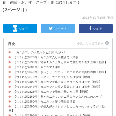
食・副菜・おかず・スープ〉別に紹介します！
( 3ページ目 )
2023年10月20日 更新
シェア
ツイート
シェア
目次
「カニカマ」の人気レシピが知りたい！
【つくれぽ6573件】カニカマ入り手抜きで天津飯
【つくれぽ5730件】簡単！カニカマとネギで激安モチモチ豆腐【動画】
【つくれぽ4001件】カニカマ天津飯
【つくれぽ3948件】きゅうり・ワカメ・カニカマの生姜酢の物【動画】
【つくれぽ3270件】レタス・カニカマあんかけ炒飯【動画】
【つくれぽ3102件】カニカマで作るかにクリームコロッケ【動画】
【つくれぽ2543件】カニカマと白菜と豆腐のトロトロ旨煮【動画】
【つくれぽ2528件】カニカマで簡単中華のかに玉【動画】
【つくれぽ2169件】卵とカニカマのカニ玉みたいなふわふわスープ
【つくれぽ1980件】カニカマと卵で簡単天津飯
【つくれぽ1890件】子供大好き！レタスとカニカマのマヨサラダ【動
画】
【つくれぽ1791件】ブロッコリーのカニ玉あんかけ【動画】