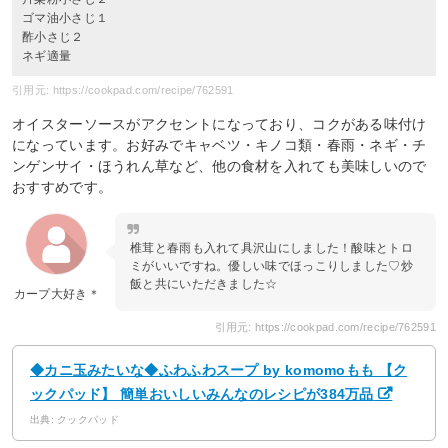
ゴマ油小さじ１
酢小さじ２
ネギ適量
引用元: https://cookpad.com/recipe/762591
オイスターソースがアクセントになっており、コクがある味付け
になっています。お好みでキャベツ・キノコ類・春雨・ネギ・チ
ンゲンサイ・ほうれん草など、他の食材を入れても美味しいので
おすすめです。
椎茸と春雨も入れて具沢山にしました！酸味とトロ
ミがいいですね。優しい味でほっこりしました♡炒
飯と共にいただきました☆
カープ大好き＊
引用元: https://cookpad.com/recipe/762591
◆カニ玉みたいな◆ふわふわスープ by komomoもも 【ク
ックパッド】 簡単おいしいみんなのレシピが384万品
出典: クックパッド