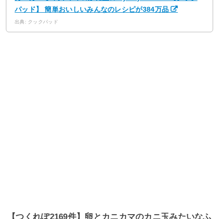
パッド】 簡単おいしいみんなのレシピが384万品
出典: クックパッド
【つくれぽ2169件】卵とカニカマのカニ玉みたいなふ