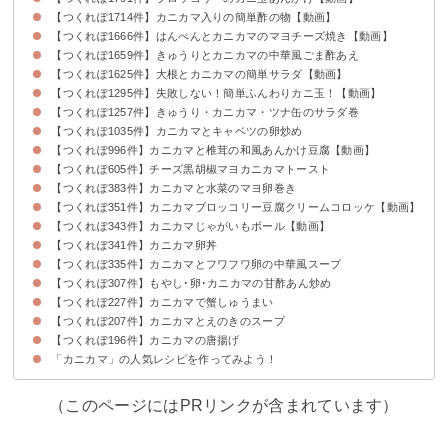
【つくれぽ1714件】カニカマ入りの簡単酢の物【動画】
【つくれぽ1666件】はんぺんとカニカマのマヨチーズ焼き【動画】
【つくれぽ1659件】きゅうりとカニカマの中華風ごま酢あえ
【つくれぽ1625件】大根とカニカマの簡単サラダ【動画】
【つくれぽ1295件】失敗しない！簡単ふんわりカニ玉！【動画】
【つくれぽ1257件】きゅうり・カニカマ・ツナ缶のサラダ巻
【つくれぽ1035件】カニカマとキャベツの卵炒め
【つくれぽ996件】カニカマと椎茸の和風あんかけ豆腐【動画】
【つくれぽ605件】チーズ黒胡椒マヨカニカマトースト
【つくれぽ383件】カニカマと水菜のマヨ卵巻き
【つくれぽ351件】カニカマブロッコリー豆腐クリームコロッケ【動画】
【つくれぽ343件】カニカマじゃがいもボール【動画】
【つくれぽ341件】カニカマ卵丼
【つくれぽ335件】カニカマとフワフワ卵の中華風スープ
【つくれぽ307件】もやし･卵･カニカマの甘酢あん炒め
【つくれぽ227件】カニカマで蟹しゅうまい
【つくれぽ207件】カニカマとえのきのスープ
【つくれぽ196件】カニカマの唐揚げ
「カニカマ」の人気レシピを作ってみよう！
（このページにはPRリンクが含まれています）