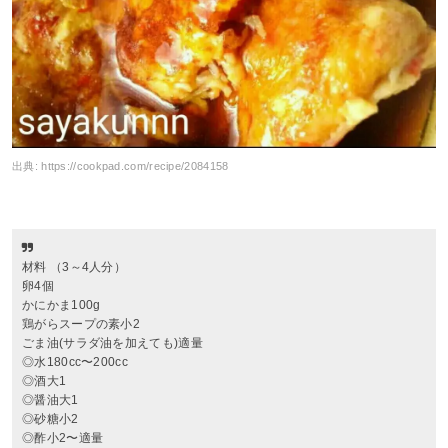
出典:
https://cookpad.com/recipe/2084158
材料 （3～4人分）
卵4個
かにかま100g
鶏がらスープの素小2
ごま油(サラダ油を加えても)適量
◎水180cc〜200cc
◎酒大1
◎醤油大1
◎砂糖小2
◎酢小2〜適量