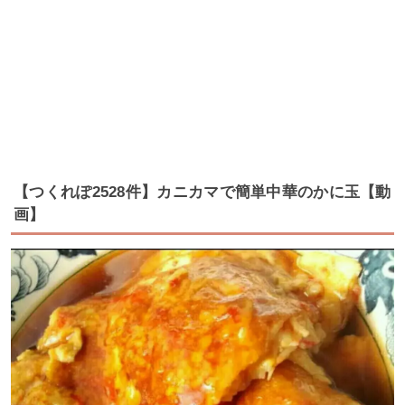
【つくれぽ2528件】カニカマで簡単中華のかに玉【動
画】