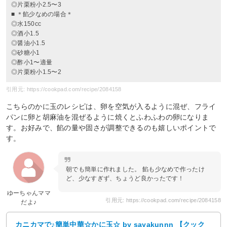
◎片栗粉小2.5〜3
■ ＊餡少なめの場合＊
◎水150cc
◎酒小1.5
◎醤油小1.5
◎砂糖小1
◎酢小1〜適量
◎片栗粉小1.5〜2
引用元: https://cookpad.com/recipe/2084158
こちらのかに玉のレシピは、卵を空気が入るように混ぜ、フライ
パンに卵と胡麻油を混ぜるように焼くとふわふわの卵になりま
す。お好みで、餡の量や固さが調整できるのも嬉しいポイントで
す。
朝でも簡単に作れました。 餡も少なめで作ったけ
ど、少なすぎず、ちょうど良かったです！
ゆーちゃんママ
引用元: https://cookpad.com/recipe/2084158
だよ♪
カニカマで♪簡単中華☆かに玉☆ by sayakunnn 【クック