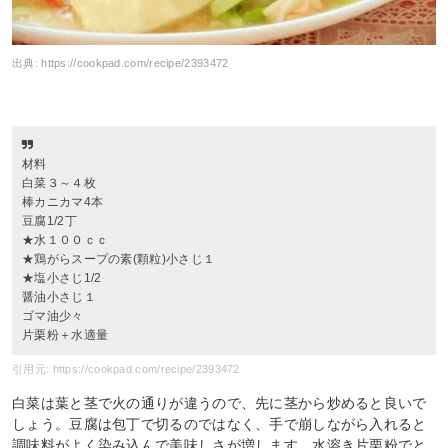
出典:
https://cookpad.com/recipe/2393472
材料
白菜３～４枚
棒カニカマ4本
豆腐1/2丁
★水１００ｃｃ
★鶏がらスープの素(顆粒)小さじ１
★塩小さじ1/2
醤油小さじ１
ゴマ油少々
片栗粉＋水適量
引用元: https://cookpad.com/recipe/2393472
白菜は葉と茎で火の通りが違うので、先に茎から炒めると良いで
しょう。豆腐は包丁で切るのではなく、手で崩しながら入れると
調味料がよく染み込んで美味しさが増します。水溶き片栗粉でと