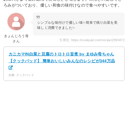
ろみがついており、優しい和食の味付けなので食べやすいです。
シンプルな味付けで優しい味✨簡単で残り白菜を美
味しく消費できました✨
きょんじろう母
引用元: https://cookpad.com/recipe/2393472
さん
カニカマIN白菜と豆腐のトロトロ旨煮 by まゆみ母ちゃん
【クックパッド】 簡単おいしいみんなのレシピが344万品
出典: クックパッド