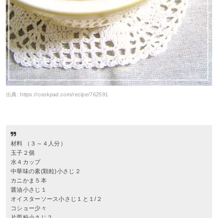
出典:
https://cookpad.com/recipe/762591
材料 （３～４人分）
玉子２個
水４カップ
中華味の素(顆粒)小さじ２
カニかま５本
醤油小さじ１
オイスターソース小さじ１と１/２
コショー少々
片栗粉小さじ２