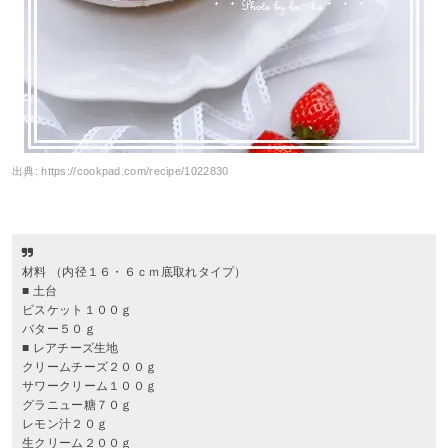
出典:
https://cookpad.com/recipe/1022830
材料 （内径１６・６ｃｍ底取れタイプ）
■ 土台
ビスケット１００ｇ
バター５０ｇ
■ レアチーズ生地
クリームチーズ２００ｇ
サワークリーム１００ｇ
グラニュー糖７０ｇ
レモン汁２０ｇ
生クリーム２００ｇ