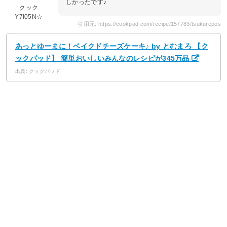
しかったです♪
クック
Y7I05N☆
引用元: https://cookpad.com/recipe/157783/tsukurepos
あっとゆーまに！ベイクドチーズケーキ♪ by とむまろ 【ク
ックパッド】 簡単おいしいみんなのレシピが345万品
出典: クックパッド