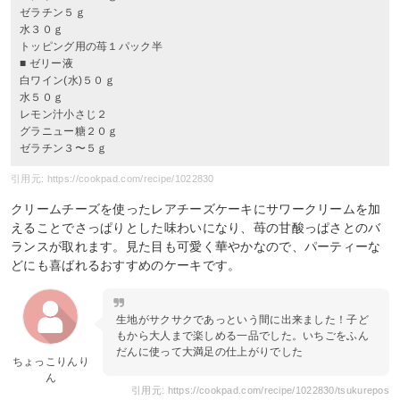
ゼラチン５ｇ
水３０ｇ
トッピング用の苺１パック半
■ ゼリー液
白ワイン(水)５０ｇ
水５０ｇ
レモン汁小さじ２
グラニュー糖２０ｇ
ゼラチン３〜５ｇ
引用元: https://cookpad.com/recipe/1022830
クリームチーズを使ったレアチーズケーキにサワークリームを加
えることでさっぱりとした味わいになり、苺の甘酸っぱさとのバ
ランスが取れます。見た目も可愛く華やかなので、パーティーな
どにも喜ばれるおすすめのケーキです。
生地がサクサクであっという間に出来ました！子ど
もから大人まで楽しめる一品でした。いちごをふん
だんに使って大満足の仕上がりでした
ちょっこりんり
ん
引用元: https://cookpad.com/recipe/1022830/tsukurepos