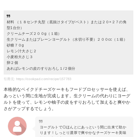
材料 （１８センチ丸型（底抜けタイプがベスト）または２０×２７の角
型1台分）
クリームチーズ２００g（１箱）
生クリームまたはプレーンヨーグルト（水切り不要）２００cc（１箱）
砂糖７０g
レモン汁大さじ２
小麦粉大さじ３
卵２個
あればレモンの皮のすりおろし１/２個分
引用元: https://cookpad.com/recipe/157783
本格的なベイクドチーズケーキもフードプロセッサーを使えば、
あっという間に生地が完成します。生クリームの代わりにヨーグ
ルトを使って、レモンや柚子の皮をすりおろして加えると爽やか
さがアップするでしょう。
ヨーグルトで◎ほんとにあっという間に出来て助か
ります！しっとり濃厚で爽やかなチーズケーキ美味