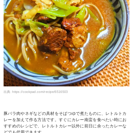
出典:
https://cookpad.com/recipe/6516503
豚バラ肉やネギなどの具材をそばつゆで煮たものに、レトルトカ
レーを加えて作る方法です。すぐにカレー南蛮を食べたい時にお
すすめのレシピで、レトルトカレー以外に前日に余ったカレーな
どでも代用できます。