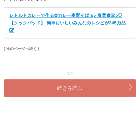
レトルトカレーで作る✿カレー南蛮そば by 春菜食堂ϋ♡
【クックパッド】 簡単おいしいみんなのレシピが345万品
( 次のページへ続く )
1/2
続きを読む