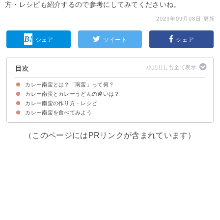
方・レシピも紹介するので参考にしてみてくださいね。
2023年09月08日 更新
シェア
ツイート
シェア
目次
カレー南蛮とは？「南蛮」って何？
カレー南蛮とカレーうどんの違いは？
カレー南蛮の「南蛮」の意味は「ネギ」
カレー南蛮の発祥の歴史・由来
カレー南蛮の作り方・レシピ
違い①麺が「うどん」か「そば」
違い②長ネギが必ず入っているか否か
カレー南蛮を食べてみよう
①レトルトカレーを使ったカレー南蛮
②スパイシーなカレー南蛮
③カレールーを使ったカレー南蛮
（このページにはPRリンクが含まれています）