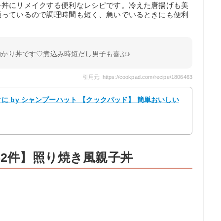
子丼にリメイクする便利なレシピです。冷えた唐揚げも美
通っているので調理時間も短く、急いでいるときにも便利
助かり丼です♡煮込み時短だし男子も喜ぶ♪
引用元: https://cookpad.com/recipe/1806463
 by シャンプーハット 【クックパッド】 簡単おいしい
52件】照り焼き風親子丼