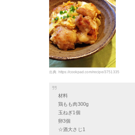
出典:
https://cookpad.com/recipe/3751335
材料
鶏もも肉300g
玉ねぎ1個
卵3個
☆酒大さじ1