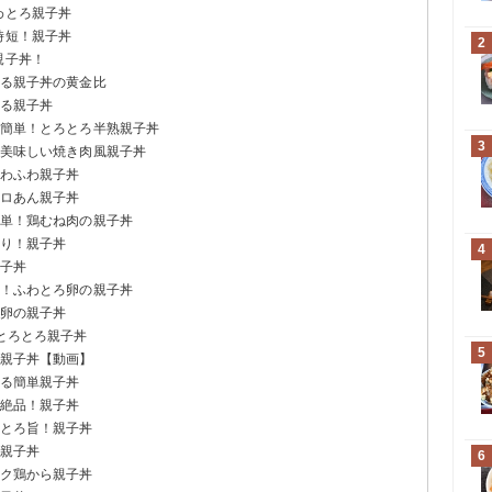
わとろ親子丼
時短！親子丼
2
親子丼！
香る親子丼の黄金比
れる親子丼
で簡単！とろとろ半熟親子丼
3
が美味しい焼き肉風親子丼
ふわふわ親子丼
トロあん親子丼
簡単！鶏むね肉の親子丼
てり！親子丼
4
親子丼
単！ふわとろ卵の親子丼
熟卵の親子丼
るとろとろ親子丼
5
の親子丼【動画】
作る簡単親子丼
で絶品！親子丼
熟とろ旨！親子丼
る親子丼
6
イク鶏から親子丼