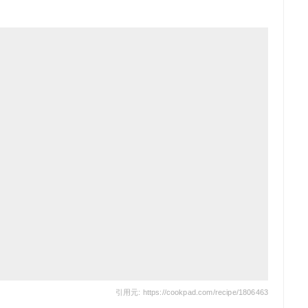
引用元: https://cookpad.com/recipe/1806463