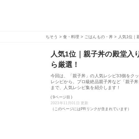
ちそう
>
食・料理
>
ごはんもの・丼
> 人気1位｜
人気1位｜親子丼の殿堂入り
ら厳選！
今回は、「親子丼」の人気レシピ33個をクッ
レシピから、プロ級絶品親子丼など「親子丼
まで、人気レシピ集を紹介します！
( 9ページ目 )
2023年11月01日 更新
（このページにはPRリンクが含まれています）