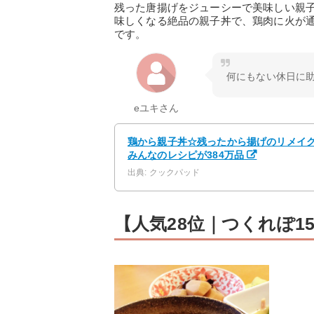
残った唐揚げをジューシーで美味しい親
味しくなる絶品の親子丼で、鶏肉に火が
です。
何にもない休日に
eユキさん
鶏から親子丼☆残ったから揚げのリメイクに
みんなのレシピが384万品
出典: クックパッド
【人気28位｜つくれぽ1