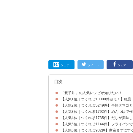
シェア
ツイート
シェア
目次
「親子丼」の人気レシピが知りたい！
【人気1位｜つくれぽ10000件超え！】絶
【人気2位｜つくれぽ5249件】半熟タマゴ
【人気3位｜つくれぽ1792件】めんつゆで
【人気4位｜つくれぽ1735件】だしが美味
【人気5位｜つくれぽ1144件】フライパン
【人気6位｜つくれぽ932件】煮込まずにす