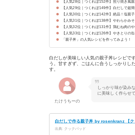
【人気28位｜つくれぽ152件】照り焼き風
【人気29位｜つくれぽ149件】白だしで超
【人気30位｜つくれぽ142件】絶品！塩親
【人気31位｜つくれぽ138件】やわらかみ
【人気32位｜つくれぽ131件】鶏むね肉の
【人気33位｜つくれぽ126件】やきとりの
「親子丼」の人気レシピを作ってみよう！
白だしが美味しい人気の親子丼レシピで
う。甘すぎず、ごはんに合うしっかりし
す。
しっかり味が染み
に美味しく作らせて頂
たけうちーの
白だしで作る親子丼 by rosenkran
出典: クックパッド