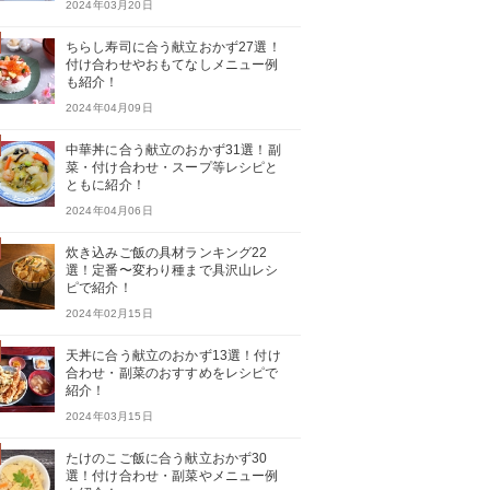
2024年03月20日
ちらし寿司に合う献立おかず27選！
付け合わせやおもてなしメニュー例
も紹介！
2024年04月09日
中華丼に合う献立のおかず31選！副
菜・付け合わせ・スープ等レシピと
ともに紹介！
2024年04月06日
炊き込みご飯の具材ランキング22
選！定番〜変わり種まで具沢山レシ
ピで紹介！
2024年02月15日
天丼に合う献立のおかず13選！付け
合わせ・副菜のおすすめをレシピで
紹介！
2024年03月15日
たけのこご飯に合う献立おかず30
選！付け合わせ・副菜やメニュー例