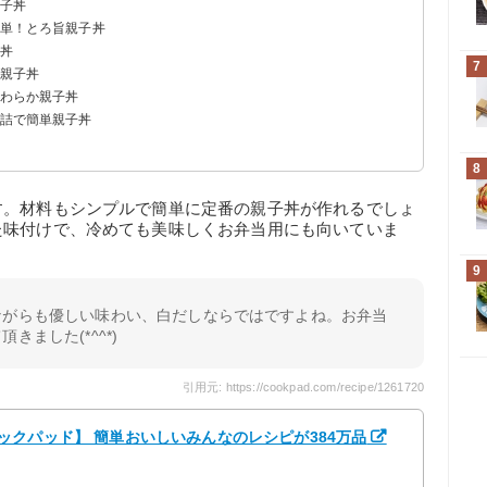
親子丼
簡単！とろ旨親子丼
子丼
7
そ親子丼
やわらか親子丼
缶詰で簡単親子丼
8
す。材料もシンプルで簡単に定番の親子丼が作れるでしょ
た味付けで、冷めても美味しくお弁当用にも向いていま
9
ながらも優しい味わい、白だしならではですよね。お弁当
きました(*^^*)
引用元: https://cookpad.com/recipe/1261720
z 【クックパッド】 簡単おいしいみんなのレシピが384万品