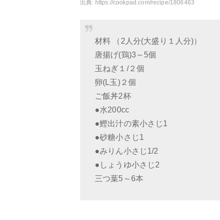
出典:
https://cookpad.com/recipe/1806463
材料 （2人分(大盛り１人分)）
唐揚げ(鶏)3～5個
玉ねぎ１/２個
卵(L玉)２個
ご飯丼2杯
●水200cc
●鰹出汁の素小さじ1
●砂糖小さじ1
●みりん小さじ1/2
●しょうゆ小さじ2
三つ葉5～6本