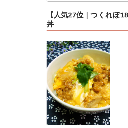
【人気27位｜つくれぽ1
丼