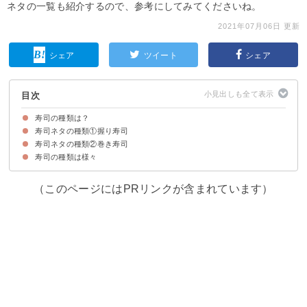
ネタの一覧も紹介するので、参考にしてみてくださいね。
2021年07月06日 更新
シェア
ツイート
シェア
目次
寿司の種類は？
寿司ネタの種類①握り寿司
①握り寿司
②巻き寿司
③軍艦巻き
④ちらし寿司
⑤押し寿司
⑥稲荷寿司
⑦なれずし
⑧手まり寿司
寿司ネタの種類②巻き寿司
①マグロ
②中トロ
③大トロ
④びんちょうまぐろ
⑤はまち
⑥サーモン
⑦カツオ
⑧たい
⑨のどぐろ
⑩カレイ
⑪ひらめ
⑫エンガワ
⑬あじ
⑭こはだ
⑮いわし
⑯さんま
⑰しめさば
⑱エビ
⑲甘エビ
⑳ほたんエビ
㉑たこ
㉒あおりいか
㉓ずわい蟹
㉔ホタテ
㉕赤貝
㉖つぶ貝
㉗穴子
㉘うなぎ
㉙はも
㉚たまご
寿司の種類は様々
㉛鉄火巻き
㉜ネギトロ巻き
㉝かっぱ巻き
㉞新香巻き
㉟かんぴょう巻き
㊱納豆巻き
㊲うなきゅう巻き
㊳涙巻き
㊴カリフォルニアロール
㊵キンパ
（このページにはPRリンクが含まれています）