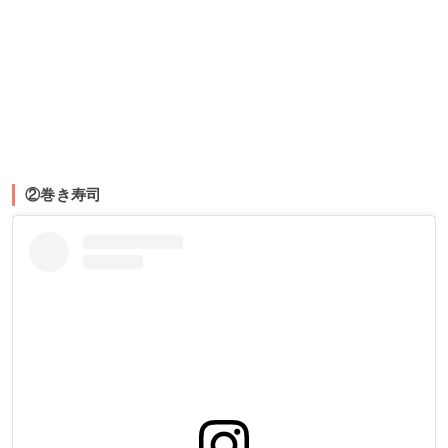
②巻き寿司