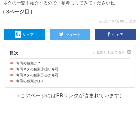
ネタの一覧も紹介するので、参考にしてみてくださいね。
( 8ページ目 )
2021年07月06日 更新
シェア
ツイート
シェア
目次
寿司の種類は？
寿司ネタの種類①握り寿司
①握り寿司
②巻き寿司
③軍艦巻き
④ちらし寿司
⑤押し寿司
⑥稲荷寿司
⑦なれずし
⑧手まり寿司
寿司ネタの種類②巻き寿司
①マグロ
②中トロ
③大トロ
④びんちょうまぐろ
⑤はまち
⑥サーモン
⑦カツオ
⑧たい
⑨のどぐろ
⑩カレイ
⑪ひらめ
⑫エンガワ
⑬あじ
⑭こはだ
⑮いわし
⑯さんま
⑰しめさば
⑱エビ
⑲甘エビ
⑳ほたんエビ
㉑たこ
㉒あおりいか
㉓ずわい蟹
㉔ホタテ
㉕赤貝
㉖つぶ貝
㉗穴子
㉘うなぎ
㉙はも
㉚たまご
寿司の種類は様々
㉛鉄火巻き
㉜ネギトロ巻き
㉝かっぱ巻き
㉞新香巻き
㉟かんぴょう巻き
㊱納豆巻き
㊲うなきゅう巻き
㊳涙巻き
㊴カリフォルニアロール
㊵キンパ
（このページにはPRリンクが含まれています）