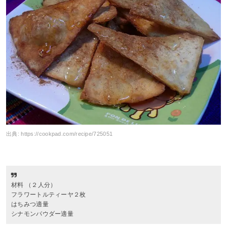
出典:
https://cookpad.com/recipe/725051
材料 （２人分）
フラワートルティーヤ２枚
はちみつ適量
シナモンパウダー適量