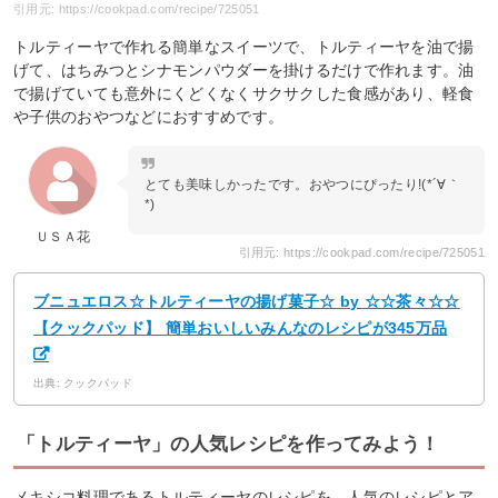
引用元: https://cookpad.com/recipe/725051
トルティーヤで作れる簡単なスイーツで、トルティーヤを油で揚
げて、はちみつとシナモンパウダーを掛けるだけで作れます。油
で揚げていても意外にくどくなくサクサクした食感があり、軽食
や子供のおやつなどにおすすめです。
とても美味しかったです。おやつにぴったり!(*´∀｀
*)
ＵＳＡ花
引用元: https://cookpad.com/recipe/725051
ブニュエロス☆トルティーヤの揚げ菓子☆ by ☆☆茶々☆☆
【クックパッド】 簡単おいしいみんなのレシピが345万品
出典: クックパッド
「トルティーヤ」の人気レシピを作ってみよう！
メキシコ料理であるトルティーヤのレシピを、人気のレシピとア