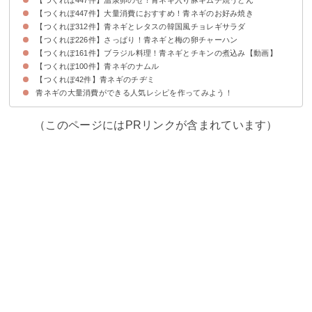
【つくれぽ447件】大量消費におすすめ！青ネギのお好み焼き
【つくれぽ312件】青ネギとレタスの韓国風チョレギサラダ
【つくれぽ226件】さっぱり！青ネギと梅の卵チャーハン
【つくれぽ161件】ブラジル料理！青ネギとチキンの煮込み【動画】
【つくれぽ100件】青ネギのナムル
【つくれぽ42件】青ネギのチヂミ
青ネギの大量消費ができる人気レシピを作ってみよう！
（このページにはPRリンクが含まれています）