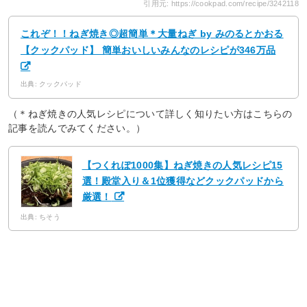
引用元: https://cookpad.com/recipe/3242118
これぞ！！ねぎ焼き◎超簡単＊大量ねぎ by みのるとかおる
【クックパッド】 簡単おいしいみんなのレシピが346万品
出典: クックパッド
（＊ねぎ焼きの人気レシピについて詳しく知りたい方はこちらの
記事を読んでみてください。）
【つくれぽ1000集】ねぎ焼きの人気レシピ15
選！殿堂入り＆1位獲得などクックパッドから
厳選！
出典: ちそう