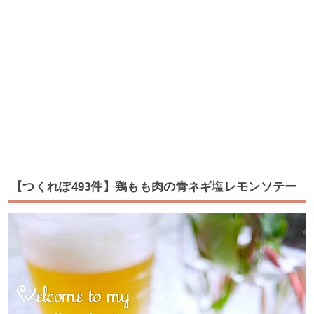
【つくれぽ493件】鶏もも肉の青ネギ塩レモンソテー