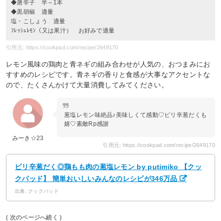
◆唐辛子 半～1本
◆黒胡椒 適量
塩・こしょう 適量
ﾌﾚｯｼｭﾚﾓﾝ（又は果汁） お好みで適量
引用元: https://cookpad.com/recipe/2649170
レモン風味の鶏肉と青ネギの組み合わせが人気の、おつまみにお
すすめのレシピです。青ネギの香りと食感が大事なアクセントな
ので、たくさんかけて大量消費してみてください。
葱塩レモン味絶品♪美味しくて感動♡ピリ辛葱だくも
嬉♡素敵Rp感謝
みーき☆23
引用元: https://cookpad.com/recipe/2649170
ピリ辛葱だく◎鶏もも肉の葱塩レモン by putimiko 【クッ
クパッド】 簡単おいしいみんなのレシピが346万品
出典: クックパッド
( 次のページへ続く )