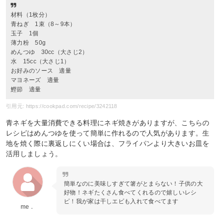
材料（1枚分）
青ねぎ 1束（8～9本）
玉子 1個
薄力粉 50g
めんつゆ 30cc（大さじ2）
水 15cc（大さじ1）
お好みのソース 適量
マヨネーズ 適量
鰹節 適量
引用元: https://cookpad.com/recipe/3242118
青ネギを大量消費できる料理にネギ焼きがありますが、こちらの
レシピはめんつゆを使って簡単に作れるので人気があります。生
地を焼く際に裏返しにくい場合は、フライパンより大きいお皿を
活用しましょう。
簡単なのに美味しすぎて箸がとまらない！子供の大
好物！ネギたくさん食べてくれるので嬉しいレシ
ピ！我が家は干しエビも入れて食べてます
me．