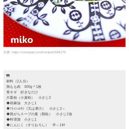
出典:
https://cookpad.com/recipe/2649170
材料（2人分）
鶏もも肉 300g＊1枚
青ネギ 好きなだけ
片栗粉（小麦粉） 小さじ2
◆胡麻油 大さじ1
◆ﾌﾚｯｼｭﾚﾓﾝ（又は果汁） 小さじ2～
◆鶏がらスープの素（顆粒） 小さじ1強
◆料理酒 小さじ1
◆にんにく（すりおろし） 半～1ｶｹ