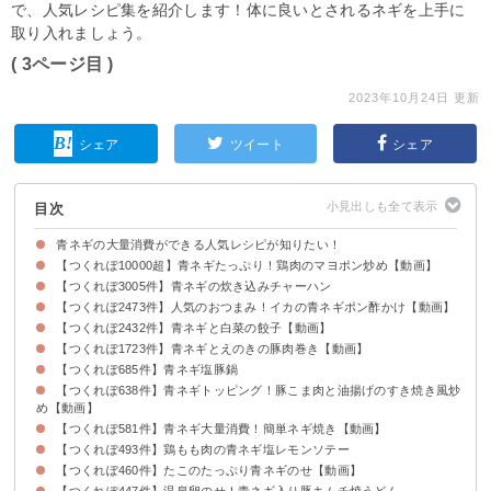
で、人気レシピ集を紹介します！体に良いとされるネギを上手に
取り入れましょう。
( 3ページ目 )
2023年10月24日 更新
シェア
ツイート
シェア
目次
青ネギの大量消費ができる人気レシピが知りたい！
【つくれぽ10000超】青ネギたっぷり！鶏肉のマヨポン炒め【動画】
【つくれぽ3005件】青ネギの炊き込みチャーハン
【つくれぽ2473件】人気のおつまみ！イカの青ネギポン酢かけ【動画】
【つくれぽ2432件】青ネギと白菜の餃子【動画】
【つくれぽ1723件】青ネギとえのきの豚肉巻き【動画】
【つくれぽ685件】青ネギ塩豚鍋
【つくれぽ638件】青ネギトッピング！豚こま肉と油揚げのすき焼き風炒
め【動画】
【つくれぽ581件】青ネギ大量消費！簡単ネギ焼き【動画】
【つくれぽ493件】鶏もも肉の青ネギ塩レモンソテー
【つくれぽ460件】たこのたっぷり青ネギのせ【動画】
【つくれぽ447件】温泉卵のせ！青ネギ入り豚キムチ焼うどん