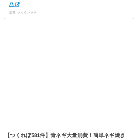
品
出典: クックパッド
【つくれぽ581件】青ネギ大量消費！簡単ネギ焼き