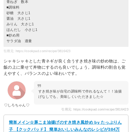
青ねぎ 数本
■調味料
砂糖 大さじ1
醤油 大さじ1
みりん 大さじ1
ほんだし 小さじ1
■炒め用
サラダ油 適量
引用元: https://cookpad.com/recipe/3816423
シャキシャキとした青ネギが良く合うすき焼き味の炒め物は、ご
飯の上に乗せて丼物にするのも良いでしょう。調味料の割合も覚
えやすく、バランスのよい味わいです。
すき焼き味が自宅の調味料で作れるなんて！！油揚
げなしでも、美味しくいただきました☆
♡しろちゃん♡
引用元: https://cookpad.com/recipe/3816423
簡単メイン☆豚こま油揚げのすき焼き風炒め by たっぷりん
子 【クックパッド】 簡単おいしいみんなのレシピが384万