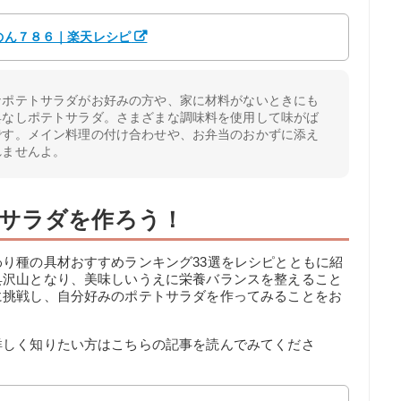
 のん７８６｜楽天レシピ
なポテトサラダがお好みの方や、家に材料がないときにも
具なしポテトサラダ。さまざまな調味料を使用して味がば
です。メイン料理の付け合わせや、お弁当のおかずに添え
れませんよ。
サラダを作ろう！
り種の具材おすすめランキング33選をレシピとともに紹
具沢山となり、美味しいうえに栄養バランスを整えること
に挑戦し、自分好みのポテトサラダを作ってみることをお
詳しく知りたい方はこちらの記事を読んでみてくださ