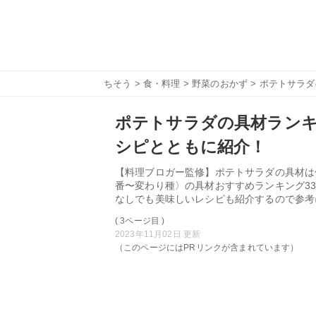
ちそう
>
食・料理
>
野菜のおかず
> ポテトサラ
ポテトサラダの具材ランキ
シピとともに紹介！
【料理ブロガー監修】ポテトサラダの具材は
番〜変わり種〉の具材おすすめランキング3
なしでも美味しいレシピも紹介するので参考
( 3ページ目 )
2023年11月02日 更新
（このページにはPRリンクが含まれています）