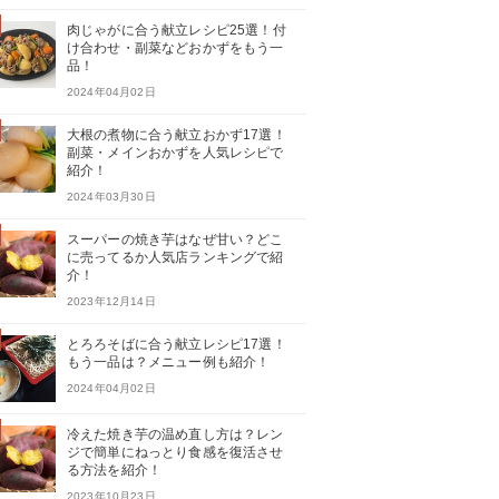
肉じゃがに合う献立レシピ25選！付
け合わせ・副菜などおかずをもう一
品！
2024年04月02日
大根の煮物に合う献立おかず17選！
副菜・メインおかずを人気レシピで
紹介！
2024年03月30日
スーパーの焼き芋はなぜ甘い？どこ
に売ってるか人気店ランキングで紹
介！
2023年12月14日
とろろそばに合う献立レシピ17選！
もう一品は？メニュー例も紹介！
2024年04月02日
冷えた焼き芋の温め直し方は？レン
ジで簡単にねっとり食感を復活させ
る方法を紹介！
2023年10月23日