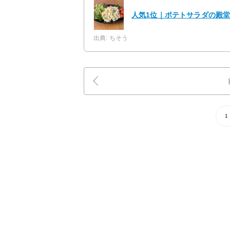
人気1位｜ポテトサラダの殿堂
出典: ちそう
1