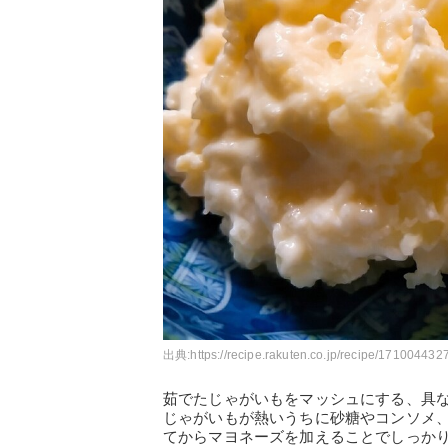
出典:
https://recipe.rakuten.co.jp/recipe/1710044327
茹でたじゃがいもをマッシュにする、具
じゃがいもが熱いうちに砂糖やコンソメ
てからマヨネーズを加えることでしっか