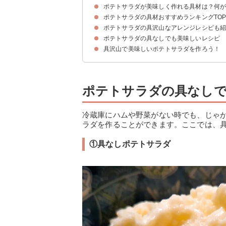
ポテトサラダが美味しく作れる具材は？何
ポテトサラダの具材おすすめランキングTOP
ポテトサラダの具沢山なアレンジレシピも
5位：ベーコン｜ベーコンポテトサラダ
4位：卵｜味玉で作る濃厚ポテトサラダ
3位：ハム｜ハム入り簡単ポテトサラダ
2位：玉ねぎ｜玉ねぎ入りの和風ポテトサラダ
1位：きゅうり｜ツナときゅうりで簡単ポテトサ
ポテトサラダの具なしでも美味しいレシピ
①電子レンジで作る具沢山ポテトサラダ
②スーパーの具沢山ポテトサラダ
③バター入りの具沢山ポテトサラダ
具沢山で美味しいポテトサラダを作ろう！
①具なしポテトサラダ
ポテトサラダの具なし
冷蔵庫にハムや野菜がない時でも、じゃ
ラダを作ることができます。ここでは、
①具なしポテトサラダ