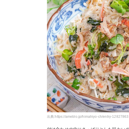
出典:
https://ameblo.jp/himahiyo-ch/entry-12827863