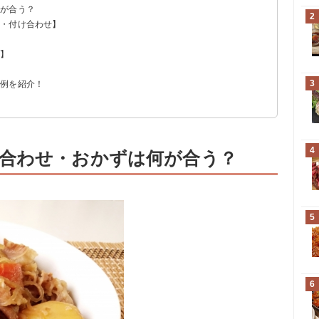
何が合う？
2
菜・付け合わせ】
プ】
3
ー例を紹介！
4
合わせ・おかずは何が合う？
5
6