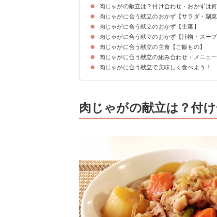
肉じゃがの献立は？付け合わせ・おかずは
肉じゃがに合う献立のおかず【サラダ・副
肉じゃがに合う献立のおかず【主菜】
①大根の梅サラダ
②キャベツサラダ
③豆腐とトマトの大葉サラダ
④もやしときゅうりのタイ風サラダ
⑤にんじんしりしり
⑥きゅうりの辛子ビール漬け
⑦揚げ出汁豆腐
⑧甘辛しそチーズはさみ厚揚げ
⑨五目豆
⑩にんじんとちくわとこんにゃくの金平
肉じゃがに合う献立のおかず【汁物・スー
①焼き鮭
②アジの南蛮漬け
③白身魚のフライ
④イカリングフライ
⑤照り焼きチキン
肉じゃがに合う献立の主食【ご飯もの】
①味噌汁
②鱈汁
③けんちん汁
④かきたま汁
⑤あさりのすまし汁
肉じゃがに合う献立の組み合わせ・メニュ
①塩おにぎり
②豆ごはん
③鮭ご飯
④たけのこご飯
⑤釜玉うどん
肉じゃがに合う献立で美味しく食べよう！
献立例①夕飯向けガッツリ系メニュー
献立例②子供ウケも良い定番メニュー！
献立例③栄養バランスばっちりメニュー！
献立例④和食風メニュー
肉じゃがの献立は？付け