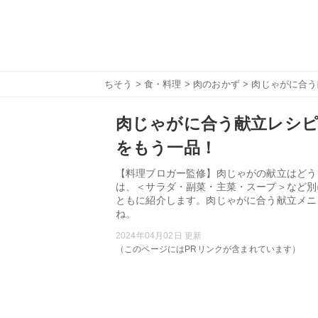
ちそう
>
食・料理
>
肉のおかず
> 肉じゃがに合
肉じゃがに合う献立レシピ
をもう一品！
【料理ブロガー監修】肉じゃがの献立はどう
は、＜サラダ・副菜・主菜・スープ＞など別
ともに紹介します。肉じゃがに合う献立メニ
ね。
2024年04月02日 更新
（このページにはPRリンクが含まれています）