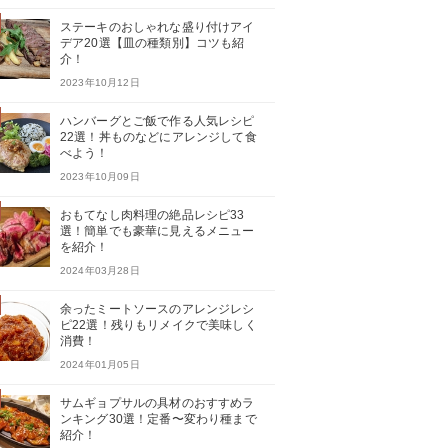
ステーキのおしゃれな盛り付けアイ
デア20選【皿の種類別】コツも紹
介！
2023年10月12日
ハンバーグとご飯で作る人気レシピ
22選！丼ものなどにアレンジして食
べよう！
2023年10月09日
おもてなし肉料理の絶品レシピ33
選！簡単でも豪華に見えるメニュー
を紹介！
2024年03月28日
余ったミートソースのアレンジレシ
ピ22選！残りもリメイクで美味しく
消費！
2024年01月05日
サムギョプサルの具材のおすすめラ
ンキング30選！定番〜変わり種まで
紹介！