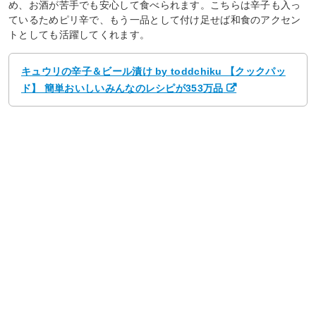
め、お酒が苦手でも安心して食べられます。こちらは辛子も入っ
ているためピリ辛で、もう一品として付け足せば和食のアクセン
トとしても活躍してくれます。
キュウリの辛子＆ビール漬け by toddchiku 【クックパッ
ド】 簡単おいしいみんなのレシピが353万品