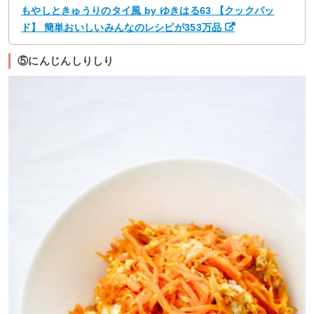
もやしときゅうりのタイ風 by ゆきはる63 【クックパッ
ド】 簡単おいしいみんなのレシピが353万品
⑤にんじんしりしり