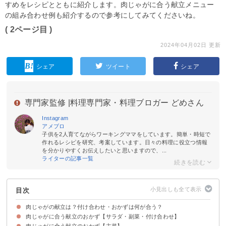
すめをレシピとともに紹介します。肉じゃがに合う献立メニュー
の組み合わせ例も紹介するので参考にしてみてくださいね。
( 2ページ目 )
2024年04月02日 更新
シェア
ツイート
シェア
専門家監修 |
料理専門家・料理ブロガー どめさん
Instagram
アメブロ
子供を2人育てながらワーキングママをしています。簡単・時短で
作れるレシピを研究、考案しています。日々の料理に役立つ情報
を分かりやすくお伝えしたいと思いますので、...
ライターの記事一覧
目次
肉じゃがの献立は？付け合わせ・おかずは何が合う？
肉じゃがに合う献立のおかず【サラダ・副菜・付け合わせ】
肉じゃがに合う献立のおかず【主菜】
①大根の梅サラダ
②キャベツサラダ
③豆腐とトマトの大葉サラダ
④もやしときゅうりのタイ風サラダ
⑤にんじんしりしり
⑥きゅうりの辛子ビール漬け
⑦揚げ出汁豆腐
⑧甘辛しそチーズはさみ厚揚げ
⑨五目豆
⑩にんじんとちくわとこんにゃくの金平