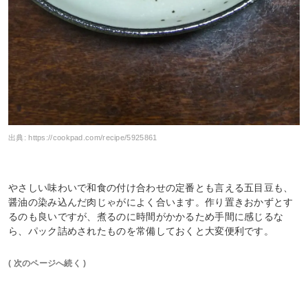
出典:
https://cookpad.com/recipe/5925861
やさしい味わいで和食の付け合わせの定番とも言える五目豆も、
醤油の染み込んだ肉じゃがによく合います。作り置きおかずとす
るのも良いですが、煮るのに時間がかかるため手間に感じるな
ら、パック詰めされたものを常備しておくと大変便利です。
( 次のページへ続く )