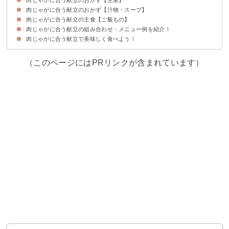
肉じゃがに合う献立のおかず【汁物・スープ】
①焼き鮭
②アジの南蛮漬け
③白身魚のフライ
④イカリングフライ
⑤照り焼きチキン
肉じゃがに合う献立の主食【ご飯もの】
①味噌汁
②鱈汁
③けんちん汁
④かきたま汁
⑤あさりのすまし汁
肉じゃがに合う献立の組み合わせ・メニュー例を紹介！
①塩おにぎり
②豆ごはん
③鮭ご飯
④たけのこご飯
⑤釜玉うどん
肉じゃがに合う献立で美味しく食べよう！
献立例①夕飯向けガッツリ系メニュー
献立例②子供ウケも良い定番メニュー！
献立例③栄養バランスばっちりメニュー！
献立例④和食風メニュー
（このページにはPRリンクが含まれています）