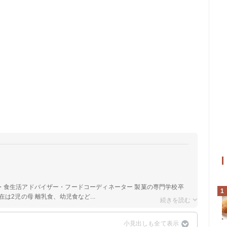
a
・食生活アドバイザー・フードコーディネーター 製菓の専門学校卒
1
は2児の母 離乳食、幼児食など...