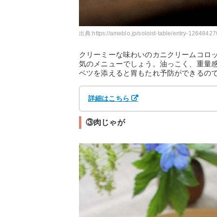
出典:
https://ameblo.jp/soloist-table/entry-1264842
クリーミーな味わいのカニクリームコロ
気のメニューでしょう。油っこく、重量
ベツを添えると胃もたれ予防ができるの
詳細はこちら
③肉じゃが