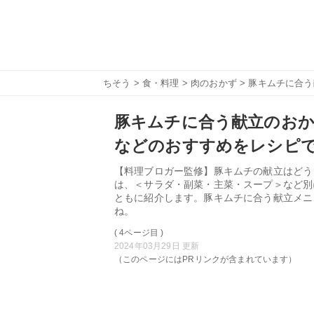
ちそう
>
食・料理
>
肉のおかず
> 豚キムチに合
豚キムチに合う献立のおか
などのおすすめをレシピ
【料理ブロガー監修】豚キムチの献立はどう
は、＜サラダ・副菜・主菜・スープ＞など別
ともに紹介します。豚キムチに合う献立メニ
ね。
( 4ページ目 )
2024年03月29日 更新
（このページにはPRリンクが含まれています）