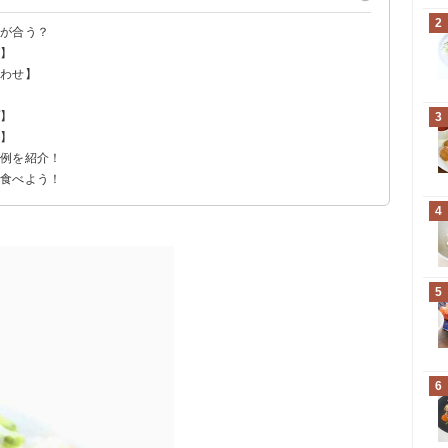
2
何が合う？
ダ】
合わせ】
プ】
3
類】
ー例を紹介！
く食べよう！
4
5
6