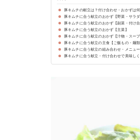
豚キムチの献立は？付け合わせ・おかずは
豚キムチに合う献立のおかず【野菜・サラ
豚キムチに合う献立のおかず【副菜・付け
①ポテトサラダ
②チョレギサラダ
③シーザーサラダ
④冷やしトマト
⑤大根サラダ
豚キムチに合う献立のおかず【主菜】
①きゅうりの酢の物
②にんじんともやしのナムル
③塩昆布とねぎの冷奴
④じゃがいもとオリーブのパクチー炒め
⑤なすと大葉のさっぱり和え
⑥キャベツとひじきのツナマヨ和え
⑦彩り野菜のソテー
豚キムチに合う献立のおかず【汁物・スー
①エビフライ
②カニクリームコロッケ
③肉じゃが
④春巻き
⑤いんげんとにんじんの甘辛チキンロール
豚キムチに合う献立の主食【ご飯もの・麺
①卵スープ
②コンソメスープ
③わかめスープ
④味噌汁
豚キムチに合う献立の組み合わせ・メニュ
①きのこの炊き込みご飯
②チャーハン
③冷やしラーメン
④釜玉うどん
豚キムチに合う献立・付け合わせで美味し
献立メニュー例①
献立メニュー例②
献立メニュー例③