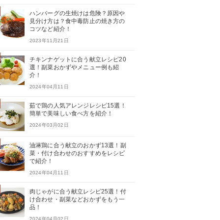
ハンバーグの生焼けは危険？原因や
見分け方は？食中毒防止の焼き方の
コツなど紹介！
2023年11月21日
チキンナゲットに合う献立レシピ20
選！副菜おかずやメニュー例も紹
介！
2024年04月11日
茹で鶏の人気アレンジレシピ15選！
簡単で美味しい食べ方を紹介！
2024年03月02日
油淋鶏に合う献立のおかず13選！副
菜・付け合わせのおすすめをレシピ
で紹介！
2024年04月11日
肉じゃがに合う献立レシピ25選！付
け合わせ・副菜などおかずをもう一
品！
2024年04月02日