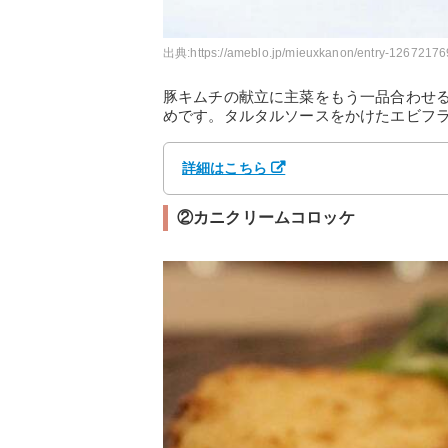
出典:
https://ameblo.jp/mieuxkanon/entry-12672176
豚キムチの献立に主菜をもう一品合わせ
めです。タルタルソースをかけたエビフ
詳細はこちら
②カニクリームコロッケ