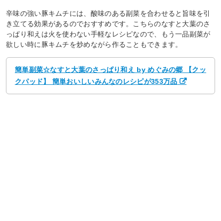
辛味の強い豚キムチには、酸味のある副菜を合わせると旨味を引
き立てる効果があるのでおすすめです。こちらのなすと大葉のさ
っぱり和えは火を使わない手軽なレシピなので、もう一品副菜が
欲しい時に豚キムチを炒めながら作ることもできます。
簡単副菜☆なすと大葉のさっぱり和え by めぐみの郷 【クッ
クパッド】 簡単おいしいみんなのレシピが353万品