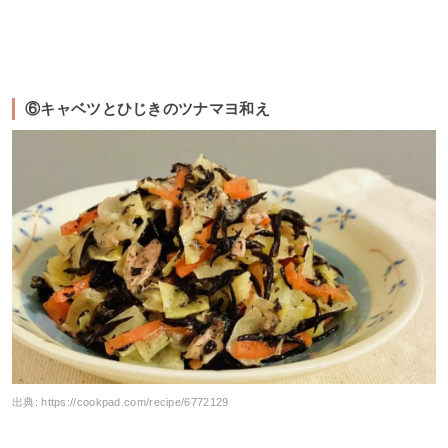
⑥キャベツとひじきのツナマヨ和え
出典:
https://cookpad.com/recipe/6772129