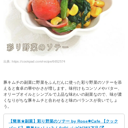
出典:
https://cookpad.com/recipe/6652574
豚キムチの副菜に野菜をふんだんに使った彩り野菜のソテーを添
えると食卓の華やかさが増します。味付けもコンソメやバター、
オリーブオイルとシンプルで上品な味わいの副菜なので、味が濃
くなりがちな豚キムチと合わせると味のバランスが良いでしょ
う。
【簡単★副菜】彩り野菜のソテー by Rose✵Cafe 【クック
パッド】 簡単おいしいみんなのレシピが353万品