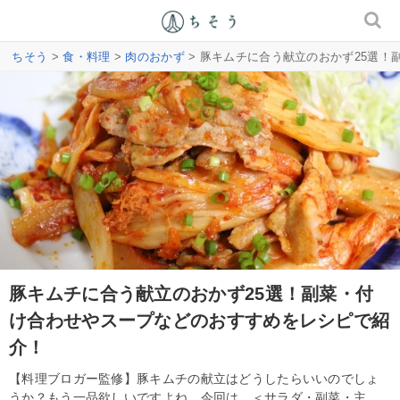
ちそう
>
食・料理
>
肉のおかず
> 豚キムチに合う献立のおかず25選
豚キムチに合う献立のおかず25選！副菜・付
け合わせやスープなどのおすすめをレシピで紹
介！
【料理ブロガー監修】豚キムチの献立はどうしたらいいのでしょ
うか？もう一品欲しいですよね。今回は、＜サラダ・副菜・主