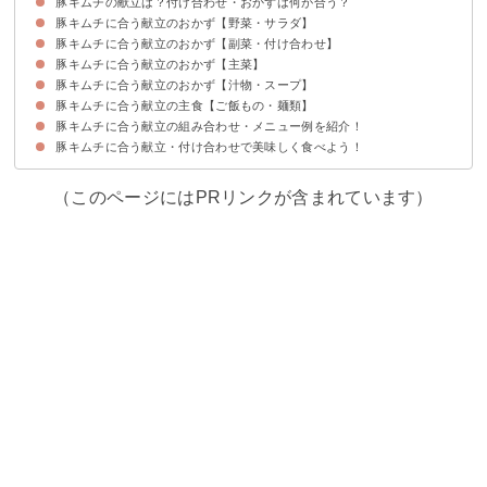
豚キムチの献立は？付け合わせ・おかずは何が合う？
豚キムチに合う献立のおかず【野菜・サラダ】
豚キムチに合う献立のおかず【副菜・付け合わせ】
①ポテトサラダ
②チョレギサラダ
③シーザーサラダ
④冷やしトマト
⑤大根サラダ
豚キムチに合う献立のおかず【主菜】
①きゅうりの酢の物
②にんじんともやしのナムル
③塩昆布とねぎの冷奴
④じゃがいもとオリーブのパクチー炒め
⑤なすと大葉のさっぱり和え
⑥キャベツとひじきのツナマヨ和え
⑦彩り野菜のソテー
豚キムチに合う献立のおかず【汁物・スープ】
①エビフライ
②カニクリームコロッケ
③肉じゃが
④春巻き
⑤いんげんとにんじんの甘辛チキンロール
豚キムチに合う献立の主食【ご飯もの・麺類】
①卵スープ
②コンソメスープ
③わかめスープ
④味噌汁
豚キムチに合う献立の組み合わせ・メニュー例を紹介！
①きのこの炊き込みご飯
②チャーハン
③冷やしラーメン
④釜玉うどん
豚キムチに合う献立・付け合わせで美味しく食べよう！
献立メニュー例①
献立メニュー例②
献立メニュー例③
（このページにはPRリンクが含まれています）