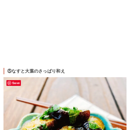
⑤なすと大葉のさっぱり和え
Save