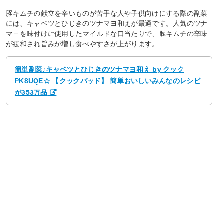
豚キムチの献立を辛いものが苦手な人や子供向けにする際の副菜
には、キャベツとひじきのツナマヨ和えが最適です。人気のツナ
マヨを味付けに使用したマイルドな口当たりで、豚キムチの辛味
が緩和され旨みが増し食べやすさが上がります。
簡単副菜♪キャベツとひじきのツナマヨ和え by クック
PK8UQE☆ 【クックパッド】 簡単おいしいみんなのレシピ
が353万品