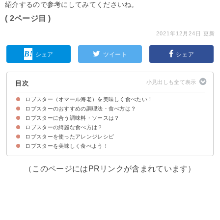
紹介するので参考にしてみてくださいね。
( 2ページ目 )
2021年12月24日 更新
シェア
ツイート
シェア
目次
ロブスター（オマール海老）を美味しく食べたい！
ロブスターのおすすめの調理法・食べ方は？
ロブスターの味わい・食感
ロブスターに合う調味料・ソースは？
①塩茹で・ボイル
②グリル焼き
③直火焼き
④蒸し調理
ロブスターの綺麗な食べ方は？
ロブスターを使ったアレンジレシピ
①ハサミでの捌き方
②包丁での捌き方
ロブスターを美味しく食べよう！
①ロブスターのアメリケーヌソース
②イングリッシュロブスターロール
③ロブスターのガーリックバターグリル
（このページにはPRリンクが含まれています）