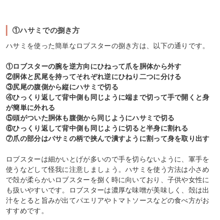
①ハサミでの捌き方
ハサミを使った簡単なロブスターの捌き方は、以下の通りです。
①ロブスターの腕を逆方向にひねって爪を胴体から外す
②胴体と尻尾を持ってそれぞれ逆にひねり二つに分ける
③尻尾の腹側から縦にハサミで切る
④ひっくり返して背中側も同じように端まで切って手で開くと身
が簡単に外れる
⑤頭がついた胴体も腹側から同じようにハサミで切る
⑥ひっくり返して背中側も同じように切ると半身に割れる
⑦爪の部分はバサミの柄で挟んで潰すように割って身を取り出す
ロブスターは細かいとげが多いので手を切らないように、軍手を
使うなどして怪我に注意しましょう。ハサミを使う方法は小さめ
で殻が柔らかいロブスターを捌く時に向いており、子供や女性に
も扱いやすいです。ロブスターは濃厚な味噌が美味しく、殻は出
汁をとると旨みが出てパエリアやトマトソースなどの食べ方がお
すすめです。