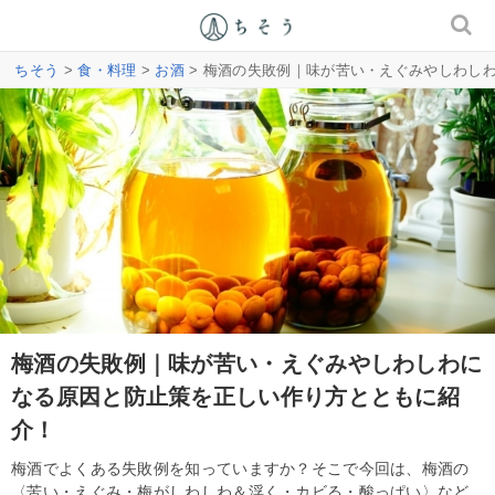
ちそう
>
食・料理
>
お酒
> 梅酒の失敗例｜味が苦い・えぐみやしわし
梅酒の失敗例｜味が苦い・えぐみやしわしわに
なる原因と防止策を正しい作り方とともに紹
介！
梅酒でよくある失敗例を知っていますか？そこで今回は、梅酒の
〈苦い・えぐみ・梅がしわしわ＆浮く・カビる・酸っぱい〉など