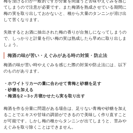
梅を浸けるのが一般的ですが分量を間違うと苦味やえぐみを感じ
てしまうので注意が必要です。また梅酒を熟成させている期間に
梅の実を取り出しておかないと、種から大量のタンニンが溶け出
して苦くなります。
失敗するとお酒に抽出された梅の香りが台無しになってしまうの
で、しっかりと計量を行い梅の実は熟成したら早めに取り出しま
しょう。
梅酒の味が苦い・えぐみがある時の対策・防止法
梅酒の味が苦い時やえぐみを感じた際の対策や防止法には、以下
のものがあります。
・ホワイトリカーの量に合わせて青梅と砂糖を足す
・砂糖を加える
・梅酒を2～3ヶ月寝かせたら実を取り出す
梅酒を作る分量に問題がある場合は、足りない青梅や砂糖を加え
ることでエキスや甘味の調節ができるので美味しく作り直すこと
が可能です。しかし梅の種からタンニンが出てしまうと、苦みや
えぐみを取り除くことはできません。