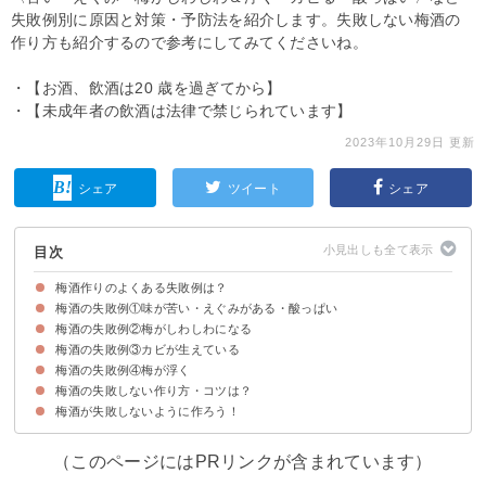
失敗例別に原因と対策・予防法を紹介します。失敗しない梅酒の
作り方も紹介するので参考にしてみてくださいね。
・【お酒、飲酒は20 歳を過ぎてから】
・【未成年者の飲酒は法律で禁じられています】
2023年10月29日 更新
シェア
ツイート
シェア
目次
梅酒作りのよくある失敗例は？
梅酒の失敗例①味が苦い・えぐみがある・酸っぱい
梅酒の失敗例②梅がしわしわになる
梅酒の味が苦い・えぐみがある原因
梅酒の味が苦い・えぐみがある時の対策・防止法
梅酒の失敗例③カビが生えている
梅がしわしわになる原因
梅がしわしわにならないようにする対策・防止法
梅酒の失敗例④梅が浮く
梅酒にカビが生える原因
梅酒にカビが生えないようにする対策・防止法
梅酒の失敗しない作り方・コツは？
梅酒の梅が浮く原因
梅酒の梅が浮く時の対策・防止法
梅酒が失敗しないように作ろう！
材料
失敗しない作り方の手順・コツ
（このページにはPRリンクが含まれています）