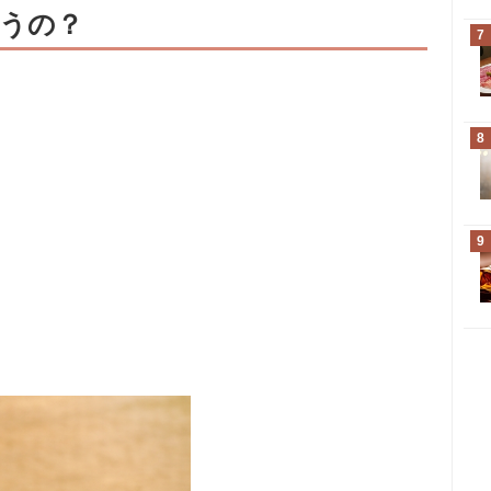
うの？
7
8
9