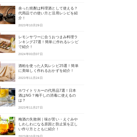
余った焼酎は料理酒として使える？
代用品での使い方と活用レシピを紹
介！
2023年10月29日
レモンサワーに合うおつまみ料理ラ
ンキング27選！簡単に作れるレシピ
で紹介！
2024年03月07日
酒粕を使った人気レシピ25選！簡単
に美味しく作れるおかずを紹介！
2023年11月24日
ホワイトリカーの代用品7選！日本
酒はNG？梅干しの消毒に使えるの
は？
2023年11月27日
梅酒の失敗例｜味が苦い・えぐみや
しわしわになる原因と防止策を正し
い作り方とともに紹介！
2023年10月29日