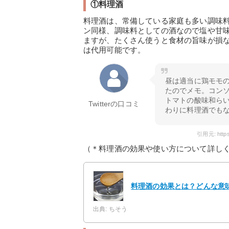
①料理酒
料理酒は、常備している家庭も多い調味
ン同様、調味料としての酒なので塩や甘
ますが、たくさん使うと食材の旨味が損
は代用可能です。
昼は適当に鶏モモ
たのでメモ。コン
トマトの酸味和ら
Twitterの口コミ
わりに料理酒でも
引用元: https:
（＊料理酒の効果や使い方について詳し
料理酒の効果とは？どんな意
出典: ちそう