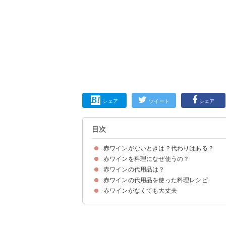
シェア
ツイート
シェア
目次
赤ワインがないときは？代わりはある？
赤ワインを料理になぜ使うの？
赤ワインの代用品は？
赤ワインを料理に使う理由・効果
料理用ワインと飲む用ワインの違い
赤ワインの代用品を使った料理レシピ
①料理酒
②日本酒
③白ワイン
④ぶどうジュース
⑤クランベリージュース
⑥りんごジュース
⑦カシスジュース
⑧バルサミコ酢
⑨蒸留酒
⑩ロゼワイン
⑪バルサミコ酢＋砂糖
⑫赤ワインビネガー＋砂糖
⑬水
赤ワインがなくても大丈夫
①ボロネーゼ
②ビーフシチュー
③ローストポークのタレ