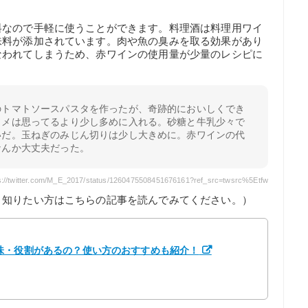
料なので手軽に使うことができます。料理酒は料理用ワイ
味料が添加されています。肉や魚の臭みを取る効果があり
なわれてしまうため、赤ワインの使用量が少量のレシピに
のトマトソースパスタを作ったが、奇跡的においしくでき
ソメは思ってるより少し多めに入れる。砂糖と牛乳少々で
いだ。玉ねぎのみじん切りは少し大きめに。赤ワインの代
なんか大丈夫だった。
//twitter.com/M_E_2017/status/1260475508451676161?ref_src=twsrc%5Etfw
く知りたい方はこちらの記事を読んでみてください。）
味・役割があるの？使い方のおすすめも紹介！