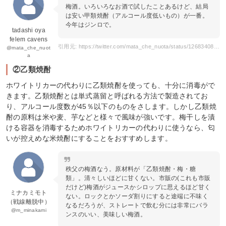
梅酒。いろいろなお酒で試したことあるけど、結局
は安い甲類焼酎（アルコール度低いもの）が一番。
今年はジンロで。
tadashi oya
felem cavens
引用元: https://twitter.com/mata_che_nuota/status/1268340850313924608?s=20
@mata_che_nuot
a
②乙類焼酎
ホワイトリカーの代わりに乙類焼酎を使っても、十分に消毒がで
きます。乙類焼酎とは単式蒸留と呼ばれる方法で製造されてお
り、アルコール度数が45％以下のものをさします。しかし乙類焼
酎の原料は米や麦、芋などと様々で風味が強いです。梅干しを漬
ける容器を消毒するためホワイトリカーの代わりに使うなら、匂
いが控えめな米焼酎にすることをおすすめします。
秩父の梅酒なう。原材料が「乙類焼酎・梅・糖
類」。清々しいほどに甘くない。市販の(これも市販
だけど)梅酒がジュースかシロップに思えるほど甘く
ミナカミモト
ない。ロックとかソーダ割りにすると途端に不味く
（戦線離脱中）
なるだろうが、ストレートで飲む分には非常にバラ
@m_minakami
ンスのいい、美味しい梅酒。