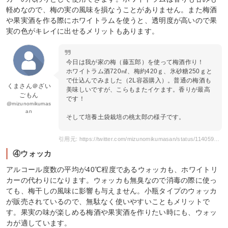
軽めなので、梅の実の風味を損なうことがありません。また梅酒
や果実酒を作る際にホワイトラムを使うと、透明度が高いので果
実の色がキレイに出せるメリットもあります。
今日は我が家の梅（藤五郎）を使って梅酒作り！
ホワイトラム酒720㎖、梅約420ｇ、氷砂糖250ｇと
で仕込んでみました（2Ⅼ容器購入）。普通の梅酒も
くまさん＠ざい
美味しいですが、こらもまたイケます。香りが最高
ごもん
です！
@mizunomikumas
an
そして培養土袋栽培の桃太郎の様子です。
引用元: https://twitter.com/mizunomikumasan/status/1140596058218622978?s=20
④ウォッカ
アルコール度数の平均が40℃程度であるウォッカも、ホワイトリ
カーの代わりになります。ウォッカも無臭なので消毒の際に使っ
ても、梅干しの風味に影響も与えません。小瓶タイプのウォッカ
が販売されているので、無駄なく使いやすいこともメリットで
す。果実の味が楽しめる梅酒や果実酒を作りたい時にも、ウォッ
カが適しています。