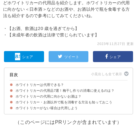
どホワイトリカーの代用品を紹介します。ホワイトリカーの代用
に向かない＜日本酒＞などのお酒や、お酒以外で瓶を食毒する方
法も紹介するので参考にしてみてくださいね。
・【お酒、飲酒は20 歳を過ぎてから】
・【未成年者の飲酒は法律で禁じられています】
2023年11月27日 更新
シェア
ツイート
シェア
目次
ホワイトリカーは代用できる？
ホワイトリカーの代用品7選！梅干し作りの消毒に使えるのは？
ホワイトリカーの特徴と役割・用途例
ホワイトリカーの代用に向かないお酒は？
①甲類焼酎
②乙類焼酎
③ラム酒（ホワイトラム）
④ウォッカ
⑤ジン
⑥ウイスキー
⑦ブランデー
ホワイトリカー・お酒以外で瓶を消毒する方法も知っておこう
①日本酒などのアルコール度数が低く水分が多いお酒
②香りが強い・独特なお酒
ホワイトリカーがない場合は代用しよう
①消毒用エタノール
②煮沸消毒
（このページにはPRリンクが含まれています）