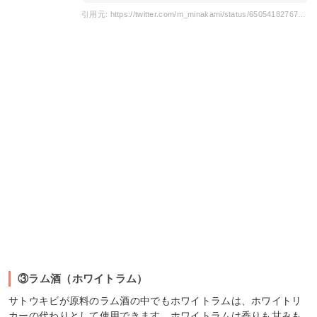
引用元: https://twitter.com/m_minakami/status/65054182767472640?s=20
③ラム酒（ホワイトラム）
サトウキビが原料のラム酒の中でもホワイトラムは、ホワイトリ
カーの代わりとして使用できます。ホワイトラムは香りも甘みも