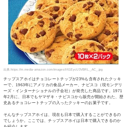
出典:
https://m.media-amazon.com/images/I/61EycU3VBRL._AC_.jpg
チップスアホイはチョコレートチップが23%も含有されたクッキ
ーで、1963年にアメリカの食品メーカー、ナビスコ（現モンデリ
ーズ・インターナショナルの子会社）が発売した商品です。1971
年2月に、日本でもヤマザキ・ナビスコから販売が開始された、歴
史あるチョコレートチップの入ったクッキーのお菓子です。
そんなチップスアホイは、現在も日本で購入することができるの
でしょうか。ここでは、チップスアホイは日本で購入できるのか
を紹介します。