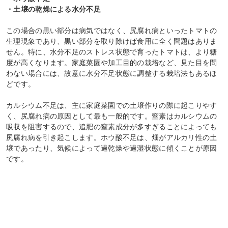
・土壌の乾燥による水分不足
この場合の黒い部分は病気ではなく、尻腐れ病といったトマトの
生理現象であり、黒い部分を取り除けば食用に全く問題はありま
せん。特に、水分不足のストレス状態で育ったトマトは、より糖
度が高くなります。家庭菜園や加工目的の栽培など、見た目を問
わない場合には、故意に水分不足状態に調整する栽培法もあるほ
どです。
カルシウム不足は、主に家庭菜園での土壌作りの際に起こりやす
く、尻腐れ病の原因として最も一般的です。窒素はカルシウムの
吸収を阻害するので、追肥の窒素成分が多すぎることによっても
尻腐れ病を引き起こします。ホウ酸不足は、畑がアルカリ性の土
壌であったり、気候によって過乾燥や過湿状態に傾くことが原因
です。