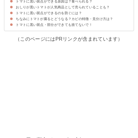
トマトに黒い斑点ができる原因は？食べられる？
おしりが黒いトマトが人気商品として売られていることも？
①トマトの表面に黒い斑点がある場合
②トマトの表面に黒い筋がある場合
③トマトの実の種周辺が黒い場合
④トマトの中心・おしりが黒い場合
トマトに黒い斑点ができるのを防ぐには？
「闇落ちトマト」として曽我農園で販売されている
ちなみにトマトが腐るとどうなる？カビの特徴・見分け方は？
トマト栽培する時の虫対策を行おう
トマトに黒い斑点・部分ができても捨てないで！
（このページにはPRリンクが含まれています）